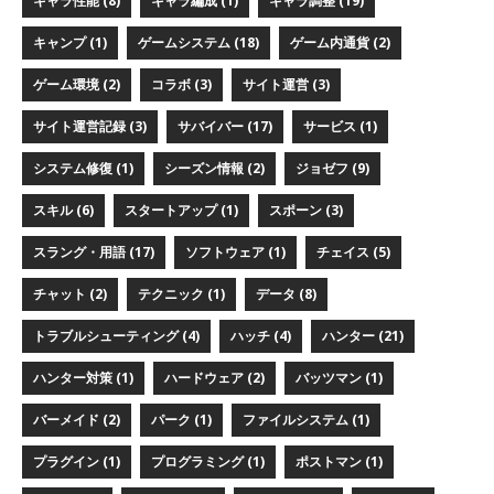
キャラ性能 (8)
キャラ編成 (1)
キャラ調整 (19)
キャンプ (1)
ゲームシステム (18)
ゲーム内通貨 (2)
ゲーム環境 (2)
コラボ (3)
サイト運営 (3)
サイト運営記録 (3)
サバイバー (17)
サービス (1)
システム修復 (1)
シーズン情報 (2)
ジョゼフ (9)
スキル (6)
スタートアップ (1)
スポーン (3)
スラング・用語 (17)
ソフトウェア (1)
チェイス (5)
チャット (2)
テクニック (1)
データ (8)
トラブルシューティング (4)
ハッチ (4)
ハンター (21)
ハンター対策 (1)
ハードウェア (2)
バッツマン (1)
バーメイド (2)
パーク (1)
ファイルシステム (1)
プラグイン (1)
プログラミング (1)
ポストマン (1)