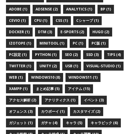
ADOBE (1)
ADSENSE (2)
ANALYTICS (1)
BP (1)
CEVIO (1)
CPU (1)
CSS (1)
Cシャープ (1)
DOCKER (1)
DTM (3)
E-SPORTS (2)
HUGO (2)
IZOTOPE (1)
MINITOOL (1)
PC (1)
PC版 (1)
PC設定 (1)
PYTHON (1)
SEO (2)
SSD (3)
TIPS (4)
TWITTER (1)
UNITY (2)
USB (1)
VISUAL-STUDIO (1)
WEB (1)
WINDOWS10 (8)
WINDOWS11 (1)
XAMPP (1)
まとめ記事 (5)
アイテム (15)
アクセス解析 (2)
アナリティクス (1)
イベント (3)
オフェンス (3)
カウボーイ (1)
カスタマイズ (2)
ガジェット (1)
ガチャ (4)
キャラ (5)
キャラピック (6)