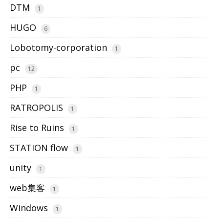
DTM
1
HUGO
6
Lobotomy-corporation
1
pc
12
PHP
1
RATROPOLIS
1
Rise to Ruins
1
STATION flow
1
unity
1
web集客
1
Windows
1