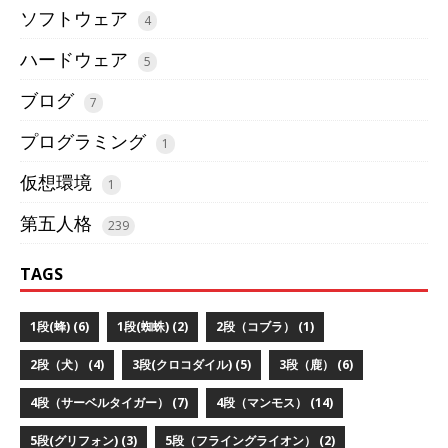
ソフトウェア
4
ハードウェア
5
ブログ
7
プログラミング
1
仮想環境
1
第五人格
239
TAGS
1段(蜂) (6)
1段(蜘蛛) (2)
2段（コブラ） (1)
2段（犬） (4)
3段(クロコダイル) (5)
3段（鹿） (6)
4段（サーベルタイガー） (7)
4段（マンモス） (14)
5段(グリフォン) (3)
5段（フライングライオン） (2)