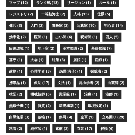
マップ (12)
ランク戦 (18)
リージョン (1)
ルール (1)
レジストリ (2)
一等航海士 (2)
人格 (15)
仕様 (5)
傭兵 (3)
入門 (2)
冒険家 (2)
写真家 (10)
初心者 (14)
効率化 (2)
医師 (1)
占い師 (6)
呪術師 (1)
囚人 (5)
回復環境 (1)
地下室 (2)
基本知識 (2)
基礎知識 (7)
墓守 (1)
大会 (1)
対策 (3)
居館 (1)
庭師 (1)
建物 (1)
心理学者 (3)
怨霊(貞子) (1)
探鉱者 (2)
携帯品 (1)
救助 (17)
文法 (1)
昆虫学者 (2)
曲芸師 (2)
検証 (2)
機械技師 (6)
殿堂級 (1)
治療 (1)
漁師 (1)
無線子機 (1)
特質 (2)
環境構築 (1)
環境設定 (1)
白黒無常 (3)
破輪 (1)
祭司 (4)
空軍 (1)
立ち回り (29)
粘着 (2)
納棺師 (1)
索敵 (2)
衣装 (17)
解読 (6)