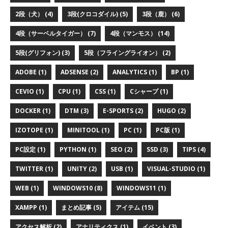
2段（犬） (4)
3段(クロコダイル) (5)
3段（鹿） (6)
4段（サーベルタイガー） (7)
4段（マンモス） (14)
5段(グリフォン) (3)
5段（フライングライオン） (2)
ADOBE (1)
ADSENSE (2)
ANALYTICS (1)
BP (1)
CEVIO (1)
CPU (1)
CSS (1)
Cシャープ (1)
DOCKER (1)
DTM (3)
E-SPORTS (2)
HUGO (2)
IZOTOPE (1)
MINITOOL (1)
PC (1)
PC版 (1)
PC設定 (1)
PYTHON (1)
SEO (2)
SSD (3)
TIPS (4)
TWITTER (1)
UNITY (2)
USB (1)
VISUAL-STUDIO (1)
WEB (1)
WINDOWS10 (8)
WINDOWS11 (1)
XAMPP (1)
まとめ記事 (5)
アイテム (15)
アクセス解析 (2)
アナリティクス (1)
イベント (3)