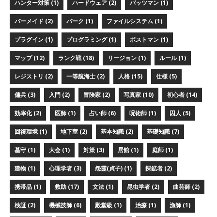
ハンター対策 (1)
ハードウェア (2)
バッツマン (1)
バーメイド (2)
パーク (1)
ファイルシステム (1)
プラグイン (1)
プログラミング (1)
ポストマン (1)
マップ (12)
ランク戦 (18)
リージョン (1)
ルール (1)
レジストリ (2)
一等航海士 (2)
人格 (15)
仕様 (5)
傭兵 (3)
入門 (2)
冒険家 (2)
写真家 (10)
初心者 (14)
効率化 (2)
医師 (1)
占い師 (6)
呪術師 (1)
囚人 (5)
回復環境 (1)
地下室 (2)
基本知識 (2)
基礎知識 (7)
墓守 (1)
大会 (1)
対策 (3)
居館 (1)
庭師 (1)
建物 (1)
心理学者 (3)
怨霊(貞子) (1)
探鉱者 (2)
携帯品 (1)
救助 (17)
文法 (1)
昆虫学者 (2)
曲芸師 (2)
検証 (2)
機械技師 (6)
殿堂級 (1)
治療 (1)
漁師 (1)