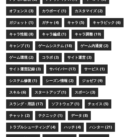
オフェンス (3)
カウボーイ (1)
カスタマイズ (2)
ガジェット (1)
ガチャ (4)
キャラ (5)
キャラピック (6)
キャラ性能 (8)
キャラ編成 (1)
キャラ調整 (19)
キャンプ (1)
ゲームシステム (18)
ゲーム内通貨 (2)
ゲーム環境 (2)
コラボ (3)
サイト運営 (3)
サイト運営記録 (3)
サバイバー (17)
サービス (1)
システム修復 (1)
シーズン情報 (2)
ジョゼフ (9)
スキル (6)
スタートアップ (1)
スポーン (3)
スラング・用語 (17)
ソフトウェア (1)
チェイス (5)
チャット (2)
テクニック (1)
データ (8)
トラブルシューティング (4)
ハッチ (4)
ハンター (21)