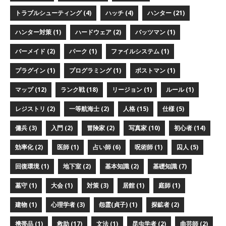
トラブルシューティング (4)
ハッチ (4)
ハンター (21)
ハンター対策 (1)
ハードウェア (2)
バッツマン (1)
バーメイド (2)
パーク (1)
ファイルシステム (1)
プラグイン (1)
プログラミング (1)
ポストマン (1)
マップ (12)
ランク戦 (18)
リージョン (1)
ルール (1)
レジストリ (2)
一等航海士 (2)
人格 (15)
仕様 (5)
傭兵 (3)
入門 (2)
冒険家 (2)
写真家 (10)
初心者 (14)
効率化 (2)
医師 (1)
占い師 (6)
呪術師 (1)
囚人 (5)
回復環境 (1)
地下室 (2)
基本知識 (2)
基礎知識 (7)
墓守 (1)
大会 (1)
対策 (3)
居館 (1)
庭師 (1)
建物 (1)
心理学者 (3)
怨霊(貞子) (1)
探鉱者 (2)
携帯品 (1)
救助 (17)
文法 (1)
昆虫学者 (2)
曲芸師 (2)