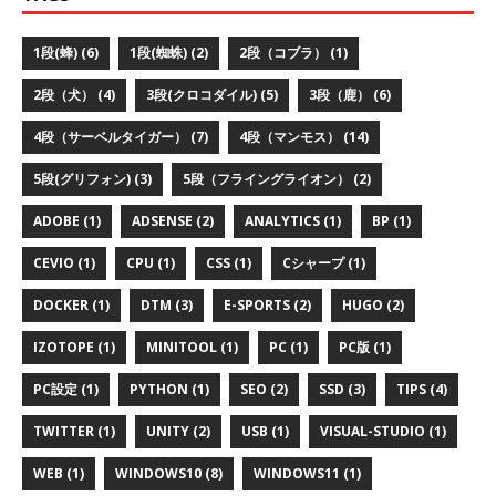
1段(蜂) (6)
1段(蜘蛛) (2)
2段（コブラ） (1)
2段（犬） (4)
3段(クロコダイル) (5)
3段（鹿） (6)
4段（サーベルタイガー） (7)
4段（マンモス） (14)
5段(グリフォン) (3)
5段（フライングライオン） (2)
ADOBE (1)
ADSENSE (2)
ANALYTICS (1)
BP (1)
CEVIO (1)
CPU (1)
CSS (1)
Cシャープ (1)
DOCKER (1)
DTM (3)
E-SPORTS (2)
HUGO (2)
IZOTOPE (1)
MINITOOL (1)
PC (1)
PC版 (1)
PC設定 (1)
PYTHON (1)
SEO (2)
SSD (3)
TIPS (4)
TWITTER (1)
UNITY (2)
USB (1)
VISUAL-STUDIO (1)
WEB (1)
WINDOWS10 (8)
WINDOWS11 (1)