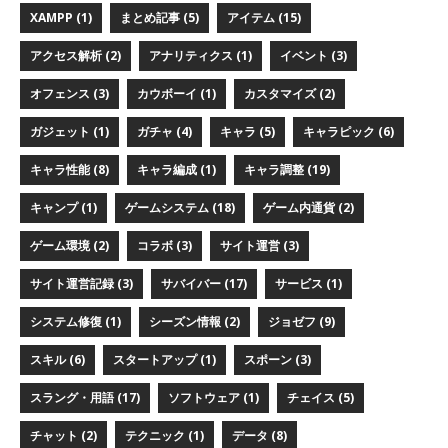
XAMPP (1)
まとめ記事 (5)
アイテム (15)
アクセス解析 (2)
アナリティクス (1)
イベント (3)
オフェンス (3)
カウボーイ (1)
カスタマイズ (2)
ガジェット (1)
ガチャ (4)
キャラ (5)
キャラピック (6)
キャラ性能 (8)
キャラ編成 (1)
キャラ調整 (19)
キャンプ (1)
ゲームシステム (18)
ゲーム内通貨 (2)
ゲーム環境 (2)
コラボ (3)
サイト運営 (3)
サイト運営記録 (3)
サバイバー (17)
サービス (1)
システム修復 (1)
シーズン情報 (2)
ジョゼフ (9)
スキル (6)
スタートアップ (1)
スポーン (3)
スラング・用語 (17)
ソフトウェア (1)
チェイス (5)
チャット (2)
テクニック (1)
データ (8)