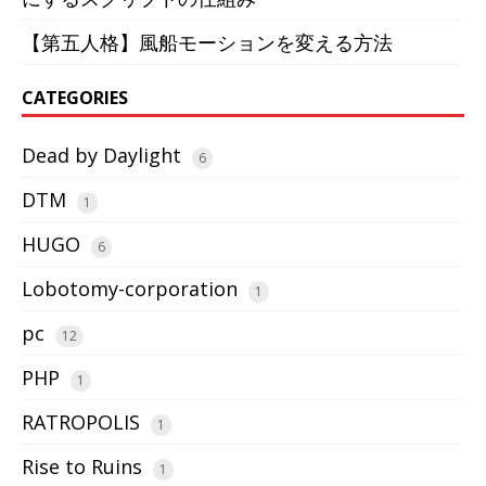
【第五人格】風船モーションを変える方法
CATEGORIES
Dead by Daylight
6
DTM
1
HUGO
6
Lobotomy-corporation
1
pc
12
PHP
1
RATROPOLIS
1
Rise to Ruins
1