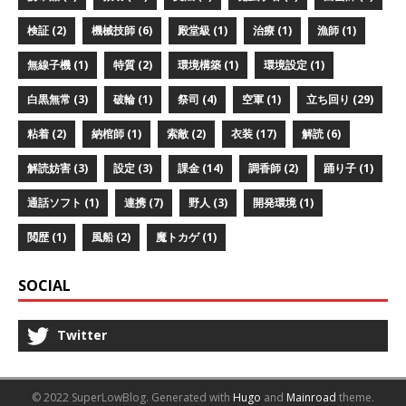
検証 (2)
機械技師 (6)
殿堂級 (1)
治療 (1)
漁師 (1)
無線子機 (1)
特質 (2)
環境構築 (1)
環境設定 (1)
白黒無常 (3)
破輪 (1)
祭司 (4)
空軍 (1)
立ち回り (29)
粘着 (2)
納棺師 (1)
索敵 (2)
衣装 (17)
解読 (6)
解読妨害 (3)
設定 (3)
課金 (14)
調香師 (2)
踊り子 (1)
通話ソフト (1)
連携 (7)
野人 (3)
開発環境 (1)
閲歴 (1)
風船 (2)
魔トカゲ (1)
SOCIAL
Twitter
© 2022 SuperLowBlog.
Generated with
Hugo
and
Mainroad
theme.