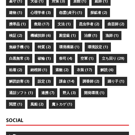
墓守 (1)
大会 (1)
対策 (3)
居館 (1)
庭師 (1)
建物 (1)
心理学者 (3)
怨霊(貞子) (1)
探鉱者 (2)
携帯品 (1)
救助 (17)
文法 (1)
昆虫学者 (2)
曲芸師 (2)
検証 (2)
機械技師 (6)
殿堂級 (1)
治療 (1)
漁師 (1)
無線子機 (1)
特質 (2)
環境構築 (1)
環境設定 (1)
白黒無常 (3)
破輪 (1)
祭司 (4)
空軍 (1)
立ち回り (29)
粘着 (2)
納棺師 (1)
索敵 (2)
衣装 (17)
解読 (6)
解読妨害 (3)
設定 (3)
課金 (14)
調香師 (2)
踊り子 (1)
通話ソフト (1)
連携 (7)
野人 (3)
開発環境 (1)
閲歴 (1)
風船 (2)
魔トカゲ (1)
SOCIAL