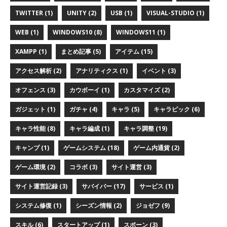
TWITTER (1)
UNITY (2)
USB (1)
VISUAL-STUDIO (1)
WEB (1)
WINDOWS10 (8)
WINDOWS11 (1)
XAMPP (1)
まとめ記事 (5)
アイテム (15)
アクセス解析 (2)
アナリティクス (1)
イベント (3)
オフェンス (3)
カウボーイ (1)
カスタマイズ (2)
ガジェット (1)
ガチャ (4)
キャラ (5)
キャラピック (6)
キャラ性能 (8)
キャラ編成 (1)
キャラ調整 (19)
キャンプ (1)
ゲームシステム (18)
ゲーム内通貨 (2)
ゲーム環境 (2)
コラボ (3)
サイト運営 (3)
サイト運営記録 (3)
サバイバー (17)
サービス (1)
システム修復 (1)
シーズン情報 (2)
ジョゼフ (9)
スキル (6)
スタートアップ (1)
スポーン (3)