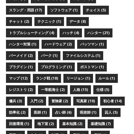
スラング・用語 (17)
ソフトウェア (1)
チェイス (5)
チャット (2)
テクニック (1)
データ (8)
トラブルシューティング (4)
ハッチ (4)
ハンター (21)
ハンター対策 (1)
ハードウェア (2)
バッツマン (1)
バーメイド (2)
パーク (1)
ファイルシステム (1)
プラグイン (1)
プログラミング (1)
ポストマン (1)
マップ (12)
ランク戦 (18)
リージョン (1)
ルール (1)
レジストリ (2)
一等航海士 (2)
人格 (15)
仕様 (5)
傭兵 (3)
入門 (2)
冒険家 (2)
写真家 (10)
初心者 (14)
効率化 (2)
医師 (1)
占い師 (6)
呪術師 (1)
囚人 (5)
回復環境 (1)
地下室 (2)
基本知識 (2)
基礎知識 (7)