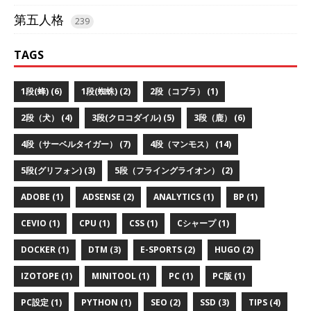
第五人格
239
TAGS
1段(蜂) (6)
1段(蜘蛛) (2)
2段（コブラ） (1)
2段（犬） (4)
3段(クロコダイル) (5)
3段（鹿） (6)
4段（サーベルタイガー） (7)
4段（マンモス） (14)
5段(グリフォン) (3)
5段（フライングライオン） (2)
ADOBE (1)
ADSENSE (2)
ANALYTICS (1)
BP (1)
CEVIO (1)
CPU (1)
CSS (1)
Cシャープ (1)
DOCKER (1)
DTM (3)
E-SPORTS (2)
HUGO (2)
IZOTOPE (1)
MINITOOL (1)
PC (1)
PC版 (1)
PC設定 (1)
PYTHON (1)
SEO (2)
SSD (3)
TIPS (4)