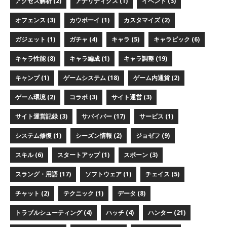
アクセス解析 (2)
アナリティクス (1)
イベント (3)
オフェンス (3)
カウボーイ (1)
カスタマイズ (2)
ガジェット (1)
ガチャ (4)
キャラ (5)
キャラピック (6)
キャラ性能 (8)
キャラ編成 (1)
キャラ調整 (19)
キャンプ (1)
ゲームシステム (18)
ゲーム内通貨 (2)
ゲーム環境 (2)
コラボ (3)
サイト運営 (3)
サイト運営記録 (3)
サバイバー (17)
サービス (1)
システム修復 (1)
シーズン情報 (2)
ジョゼフ (9)
スキル (6)
スタートアップ (1)
スポーン (3)
スラング・用語 (17)
ソフトウェア (1)
チェイス (5)
チャット (2)
テクニック (1)
データ (8)
トラブルシューティング (4)
ハッチ (4)
ハンター (21)