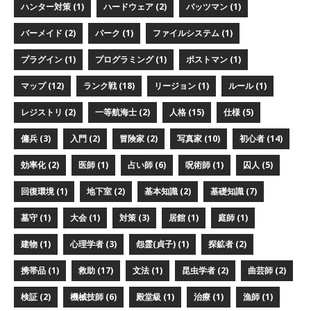
ハンター対策 (1)
ハードウェア (2)
バッツマン (1)
バーメイド (2)
パーク (1)
ファイルシステム (1)
プラグイン (1)
プログラミング (1)
ポストマン (1)
マップ (12)
ランク戦 (18)
リージョン (1)
ルール (1)
レジストリ (2)
一等航海士 (2)
人格 (15)
仕様 (5)
傭兵 (3)
入門 (2)
冒険家 (2)
写真家 (10)
初心者 (14)
効率化 (2)
医師 (1)
占い師 (6)
呪術師 (1)
囚人 (5)
回復環境 (1)
地下室 (2)
基本知識 (2)
基礎知識 (7)
墓守 (1)
大会 (1)
対策 (3)
居館 (1)
庭師 (1)
建物 (1)
心理学者 (3)
怨霊(貞子) (1)
探鉱者 (2)
携帯品 (1)
救助 (17)
文法 (1)
昆虫学者 (2)
曲芸師 (2)
検証 (2)
機械技師 (6)
殿堂級 (1)
治療 (1)
漁師 (1)