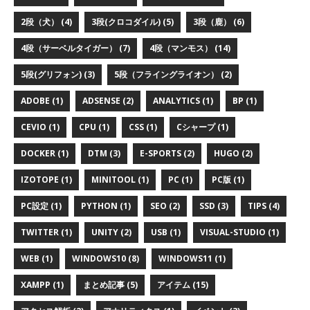
2段（犬） (4)
3段(クロコダイル) (5)
3段（鹿） (6)
4段（サーベルタイガー） (7)
4段（マンモス） (14)
5段(グリフォン) (3)
5段（フライングライオン） (2)
ADOBE (1)
ADSENSE (2)
ANALYTICS (1)
BP (1)
CEVIO (1)
CPU (1)
CSS (1)
Cシャープ (1)
DOCKER (1)
DTM (3)
E-SPORTS (2)
HUGO (2)
IZOTOPE (1)
MINITOOL (1)
PC (1)
PC版 (1)
PC設定 (1)
PYTHON (1)
SEO (2)
SSD (3)
TIPS (4)
TWITTER (1)
UNITY (2)
USB (1)
VISUAL-STUDIO (1)
WEB (1)
WINDOWS10 (8)
WINDOWS11 (1)
XAMPP (1)
まとめ記事 (5)
アイテム (15)