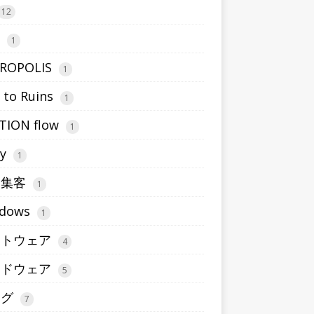
12
1
ROPOLIS
1
 to Ruins
1
TION flow
1
ty
1
b集客
1
dows
1
フトウェア
4
ードウェア
5
ログ
7