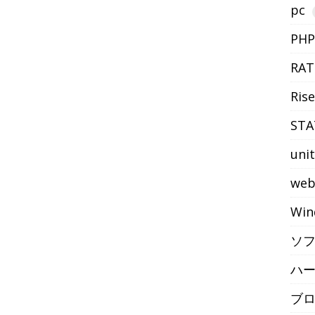
pc
PHP
RAT
Rise
STA
uni
we
Win
ソ
ハ
ブ