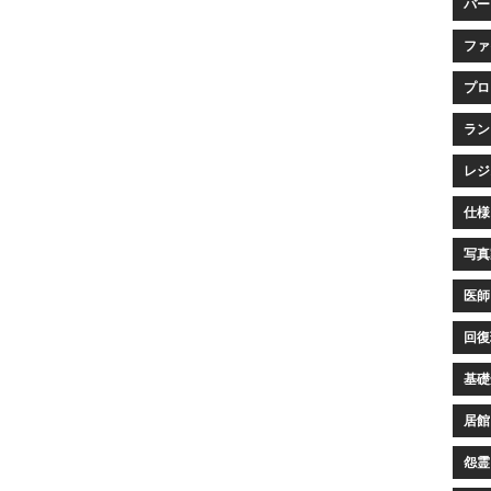
バー
ファ
プロ
ランク
レジ
仕様 
写真家
医師 
回復環
基礎知
居館 
怨霊(