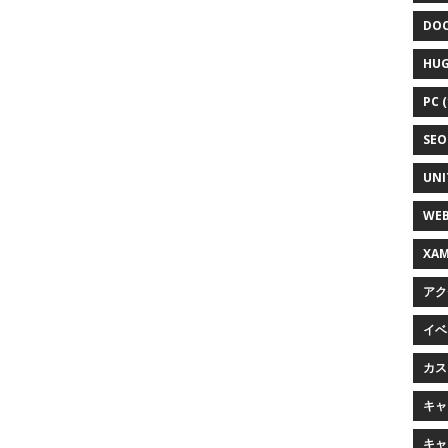
DOC
HUG
PC (
SEO 
UNI
WEB
XAM
アク
イベン
カス
キャラ
キャ