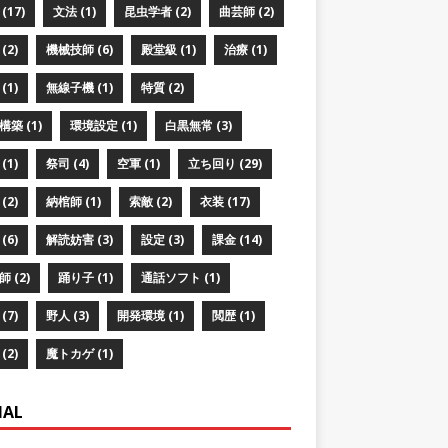
(17)
文法 (1)
昆虫学者 (2)
曲芸師 (2)
(2)
機械技師 (6)
殿堂級 (1)
治療 (1)
(1)
無線子機 (1)
特質 (2)
築 (1)
環境設定 (1)
白黒無常 (3)
(1)
祭司 (4)
空軍 (1)
立ち回り (29)
(2)
納棺師 (1)
索敵 (2)
衣装 (17)
(6)
解読妨害 (3)
設定 (3)
課金 (14)
 (2)
踊り子 (1)
通話ソフト (1)
(7)
野人 (3)
開発環境 (1)
閲歴 (1)
(2)
魔トカゲ (1)
IAL