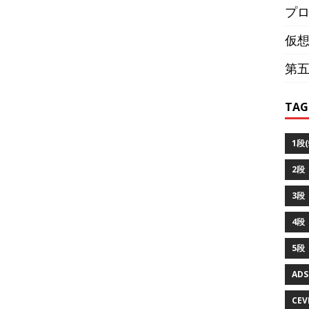
プ
仮
第
TAG
1段(
2段（
3段（
4段
5段
ADS
CEVI