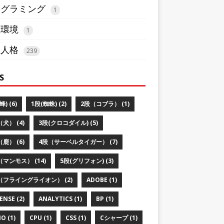
ログラミング
1
想環境
1
五人格
239
S
蜂) (6)
1段(蜘蛛) (2)
2段（コブラ） (1)
犬） (4)
3段(クロコダイル) (5)
鹿） (6)
4段（サーベルタイガー） (7)
（マンモス） (14)
5段(グリフォン) (3)
（フライングライオン） (2)
ADOBE (1)
ENSE (2)
ANALYTICS (1)
BP (1)
O (1)
CPU (1)
CSS (1)
Cシャープ (1)