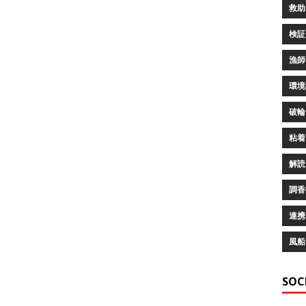
救助 
検証 
漁師 
環境構
破輪 
粘着 
解読 
調香師
連携 
風船 
SOC