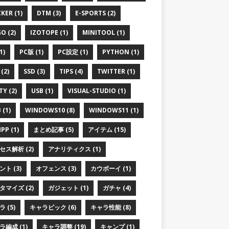
KER (1)
DTM (3)
E-SPORTS (2)
O (2)
IZOTOPE (1)
MINITOOL (1)
1)
PC版 (1)
PC設定 (1)
PYTHON (1)
(2)
SSD (3)
TIPS (4)
TWITTER (1)
TY (2)
USB (1)
VISUAL-STUDIO (1)
 (1)
WINDOWS10 (8)
WINDOWS11 (1)
PP (1)
まとめ記事 (5)
アイテム (15)
セス解析 (2)
アナリティクス (1)
ト (3)
オフェンス (3)
カウボーイ (1)
タマイズ (2)
ガジェット (1)
ガチャ (4)
 (5)
キャラピック (6)
キャラ性能 (8)
ラ編成 (1)
キャラ調整 (19)
キャンプ (1)