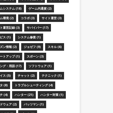
ムシステム (18)
ゲーム内通貨 (2)
ム環境 (2)
コラボ (3)
サイト運営 (3)
ト運営記録 (3)
サバイバー (17)
ス (1)
システム修復 (1)
ズン情報 (2)
ジョゼフ (9)
スキル (6)
ートアップ (1)
スポーン (3)
ング・用語 (17)
ソフトウェア (1)
ス (5)
チャット (2)
テクニック (1)
 (8)
トラブルシューティング (4)
 (4)
ハンター (21)
ハンター対策 (1)
ドウェア (2)
バッツマン (1)