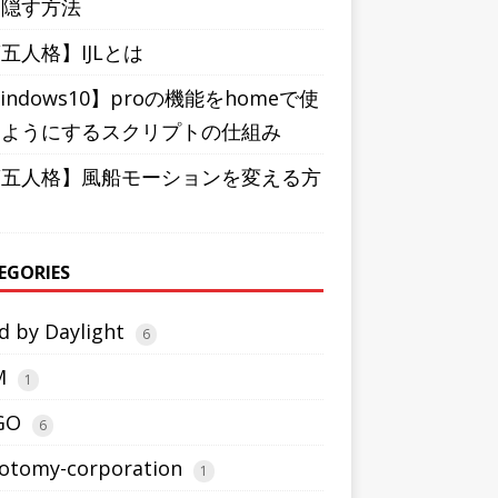
を隠す方法
五人格】IJLとは
indows10】proの機能をhomeで使
るようにするスクリプトの仕組み
第五人格】風船モーションを変える方
EGORIES
d by Daylight
6
M
1
GO
6
otomy-corporation
1