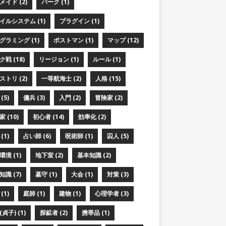
メイド (2)
パーク (1)
イルシステム (1)
プラグイン (1)
グラミング (1)
ポストマン (1)
マップ (12)
戦 (18)
リージョン (1)
ルール (1)
ストリ (2)
一等航海士 (2)
人格 (15)
(5)
傭兵 (3)
入門 (2)
冒険家 (2)
 (10)
初心者 (14)
効率化 (2)
(1)
占い師 (6)
呪術師 (1)
囚人 (5)
境 (1)
地下室 (2)
基本知識 (2)
識 (7)
墓守 (1)
大会 (1)
対策 (3)
(1)
庭師 (1)
建物 (1)
心理学者 (3)
貞子) (1)
探鉱者 (2)
携帯品 (1)