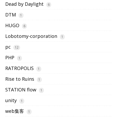
Dead by Daylight
6
DTM
1
HUGO
6
Lobotomy-corporation
1
pc
12
PHP
1
RATROPOLIS
1
Rise to Ruins
1
STATION flow
1
unity
1
web集客
1