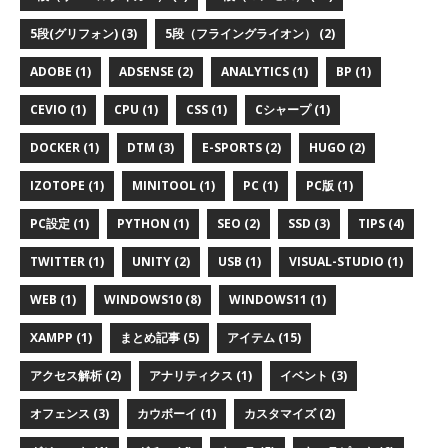
5段(グリフォン) (3)
5段（フライングライオン） (2)
ADOBE (1)
ADSENSE (2)
ANALYTICS (1)
BP (1)
CEVIO (1)
CPU (1)
CSS (1)
Cシャープ (1)
DOCKER (1)
DTM (3)
E-SPORTS (2)
HUGO (2)
IZOTOPE (1)
MINITOOL (1)
PC (1)
PC版 (1)
PC設定 (1)
PYTHON (1)
SEO (2)
SSD (3)
TIPS (4)
TWITTER (1)
UNITY (2)
USB (1)
VISUAL-STUDIO (1)
WEB (1)
WINDOWS10 (8)
WINDOWS11 (1)
XAMPP (1)
まとめ記事 (5)
アイテム (15)
アクセス解析 (2)
アナリティクス (1)
イベント (3)
オフェンス (3)
カウボーイ (1)
カスタマイズ (2)