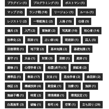
プラグイン (1)
プログラミング (1)
ポストマン (1)
マップ (12)
ランク戦 (18)
リージョン (1)
ルール (1)
レジストリ (2)
一等航海士 (2)
人格 (15)
仕様 (5)
傭兵 (3)
入門 (2)
冒険家 (2)
写真家 (10)
初心者 (14)
効率化 (2)
医師 (1)
占い師 (6)
呪術師 (1)
囚人 (5)
回復環境 (1)
地下室 (2)
基本知識 (2)
基礎知識 (7)
墓守 (1)
大会 (1)
対策 (3)
居館 (1)
庭師 (1)
建物 (1)
心理学者 (3)
怨霊(貞子) (1)
探鉱者 (2)
携帯品 (1)
救助 (17)
文法 (1)
昆虫学者 (2)
曲芸師 (2)
検証 (2)
機械技師 (6)
殿堂級 (1)
治療 (1)
漁師 (1)
無線子機 (1)
特質 (2)
環境構築 (1)
環境設定 (1)
白黒無常 (3)
破輪 (1)
祭司 (4)
空軍 (1)
立ち回り (29)