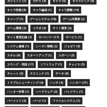
ガジェット (1)
ガチャ (4)
キャラ (5)
キャラピック (6)
キャラ性能 (8)
キャラ編成 (1)
キャラ調整 (19)
キャンプ (1)
ゲームシステム (18)
ゲーム内通貨 (2)
ゲーム環境 (2)
コラボ (3)
サイト運営 (3)
サイト運営記録 (3)
サバイバー (17)
サービス (1)
システム修復 (1)
シーズン情報 (2)
ジョゼフ (9)
スキル (6)
スタートアップ (1)
スポーン (3)
スラング・用語 (17)
ソフトウェア (1)
チェイス (5)
チャット (2)
テクニック (1)
データ (8)
トラブルシューティング (4)
ハッチ (4)
ハンター (21)
ハンター対策 (1)
ハードウェア (2)
バッツマン (1)
バーメイド (2)
パーク (1)
ファイルシステム (1)