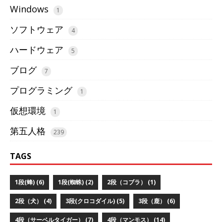
Windows
1
ソフトウェア
4
ハードウェア
5
ブログ
7
プログラミング
1
仮想環境
1
第五人格
239
TAGS
1段(蜂) (6)
1段(蜘蛛) (2)
2段（コブラ） (1)
2段（犬） (4)
3段(クロコダイル) (5)
3段（鹿） (6)
4段（サーベルタイガー） (7)
4段（マンモス） (14)