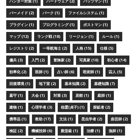
ハンター対策 (1)
ハードウェア (2)
バッツマン (1)
バーメイド (2)
パーク (1)
ファイルシステム (1)
プラグイン (1)
プログラミング (1)
ポストマン (1)
マップ (12)
ランク戦 (18)
リージョン (1)
ルール (1)
レジストリ (2)
一等航海士 (2)
人格 (15)
仕様 (5)
傭兵 (3)
入門 (2)
冒険家 (2)
写真家 (10)
初心者 (14)
効率化 (2)
医師 (1)
占い師 (6)
呪術師 (1)
囚人 (5)
回復環境 (1)
地下室 (2)
基本知識 (2)
基礎知識 (7)
墓守 (1)
大会 (1)
対策 (3)
居館 (1)
庭師 (1)
建物 (1)
心理学者 (3)
怨霊(貞子) (1)
探鉱者 (2)
携帯品 (1)
救助 (17)
文法 (1)
昆虫学者 (2)
曲芸師 (2)
検証 (2)
機械技師 (6)
殿堂級 (1)
治療 (1)
漁師 (1)