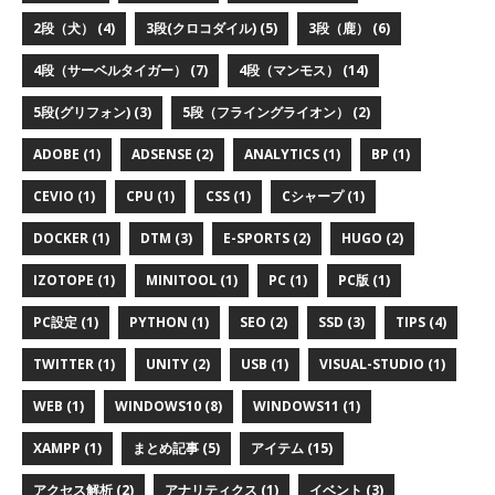
2段（犬） (4)
3段(クロコダイル) (5)
3段（鹿） (6)
4段（サーベルタイガー） (7)
4段（マンモス） (14)
5段(グリフォン) (3)
5段（フライングライオン） (2)
ADOBE (1)
ADSENSE (2)
ANALYTICS (1)
BP (1)
CEVIO (1)
CPU (1)
CSS (1)
Cシャープ (1)
DOCKER (1)
DTM (3)
E-SPORTS (2)
HUGO (2)
IZOTOPE (1)
MINITOOL (1)
PC (1)
PC版 (1)
PC設定 (1)
PYTHON (1)
SEO (2)
SSD (3)
TIPS (4)
TWITTER (1)
UNITY (2)
USB (1)
VISUAL-STUDIO (1)
WEB (1)
WINDOWS10 (8)
WINDOWS11 (1)
XAMPP (1)
まとめ記事 (5)
アイテム (15)
アクセス解析 (2)
アナリティクス (1)
イベント (3)