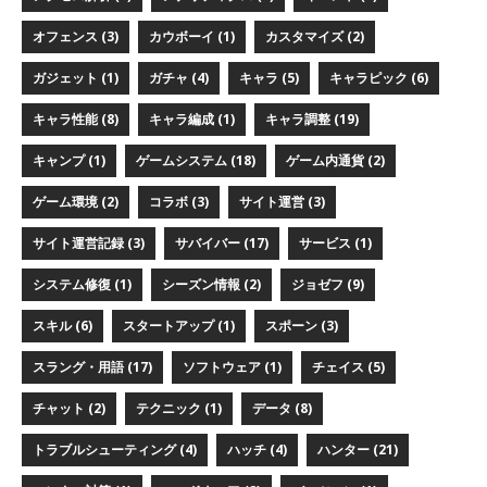
オフェンス (3)
カウボーイ (1)
カスタマイズ (2)
ガジェット (1)
ガチャ (4)
キャラ (5)
キャラピック (6)
キャラ性能 (8)
キャラ編成 (1)
キャラ調整 (19)
キャンプ (1)
ゲームシステム (18)
ゲーム内通貨 (2)
ゲーム環境 (2)
コラボ (3)
サイト運営 (3)
サイト運営記録 (3)
サバイバー (17)
サービス (1)
システム修復 (1)
シーズン情報 (2)
ジョゼフ (9)
スキル (6)
スタートアップ (1)
スポーン (3)
スラング・用語 (17)
ソフトウェア (1)
チェイス (5)
チャット (2)
テクニック (1)
データ (8)
トラブルシューティング (4)
ハッチ (4)
ハンター (21)