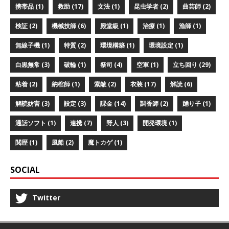
携帯品 (1)
救助 (17)
文法 (1)
昆虫学者 (2)
曲芸師 (2)
検証 (2)
機械技師 (6)
殿堂級 (1)
治療 (1)
漁師 (1)
無線子機 (1)
特質 (2)
環境構築 (1)
環境設定 (1)
白黒無常 (3)
破輪 (1)
祭司 (4)
空軍 (1)
立ち回り (29)
粘着 (2)
納棺師 (1)
索敵 (2)
衣装 (17)
解読 (6)
解読妨害 (3)
設定 (3)
課金 (14)
調香師 (2)
踊り子 (1)
通話ソフト (1)
連携 (7)
野人 (3)
開発環境 (1)
閲歴 (1)
風船 (2)
魔トカゲ (1)
SOCIAL
Twitter