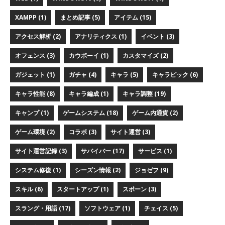
XAMPP (1)
まとめ記事 (5)
アイテム (15)
アクセス解析 (2)
アナリティクス (1)
イベント (3)
オフェンス (3)
カウボーイ (1)
カスタマイズ (2)
ガジェット (1)
ガチャ (4)
キャラ (5)
キャラピック (6)
キャラ性能 (8)
キャラ編成 (1)
キャラ調整 (19)
キャンプ (1)
ゲームシステム (18)
ゲーム内通貨 (2)
ゲーム環境 (2)
コラボ (3)
サイト運営 (3)
サイト運営記録 (3)
サバイバー (17)
サービス (1)
システム修復 (1)
シーズン情報 (2)
ジョゼフ (9)
スキル (6)
スタートアップ (1)
スポーン (3)
スラング・用語 (17)
ソフトウェア (1)
チェイス (5)