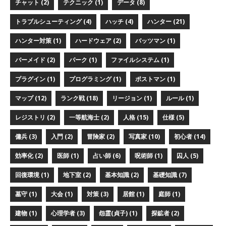
チャット (2)
テクニック (1)
データ (8)
トラブルシューティング (4)
ハッチ (4)
ハンター (21)
ハンター対策 (1)
ハードウェア (2)
バッツマン (1)
バーメイド (2)
パーク (1)
ファイルシステム (1)
プラグイン (1)
プログラミング (1)
ポストマン (1)
マップ (12)
ランク戦 (18)
リージョン (1)
ルール (1)
レジストリ (2)
一等航海士 (2)
人格 (15)
仕様 (5)
傭兵 (3)
入門 (2)
冒険家 (2)
写真家 (10)
初心者 (14)
効率化 (2)
医師 (1)
占い師 (6)
呪術師 (1)
囚人 (5)
回復環境 (1)
地下室 (2)
基本知識 (2)
基礎知識 (7)
墓守 (1)
大会 (1)
対策 (3)
居館 (1)
庭師 (1)
建物 (1)
心理学者 (3)
怨霊(貞子) (1)
探鉱者 (2)