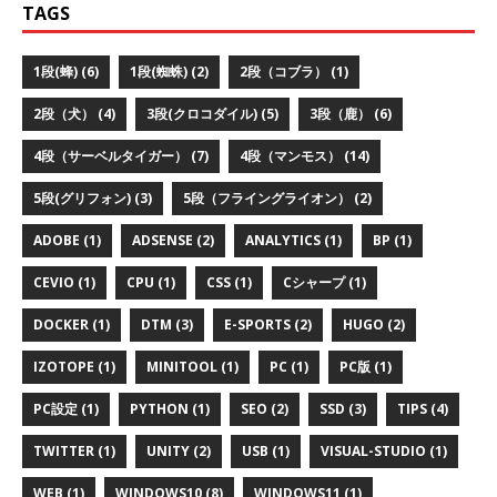
TAGS
1段(蜂) (6)
1段(蜘蛛) (2)
2段（コブラ） (1)
2段（犬） (4)
3段(クロコダイル) (5)
3段（鹿） (6)
4段（サーベルタイガー） (7)
4段（マンモス） (14)
5段(グリフォン) (3)
5段（フライングライオン） (2)
ADOBE (1)
ADSENSE (2)
ANALYTICS (1)
BP (1)
CEVIO (1)
CPU (1)
CSS (1)
Cシャープ (1)
DOCKER (1)
DTM (3)
E-SPORTS (2)
HUGO (2)
IZOTOPE (1)
MINITOOL (1)
PC (1)
PC版 (1)
PC設定 (1)
PYTHON (1)
SEO (2)
SSD (3)
TIPS (4)
TWITTER (1)
UNITY (2)
USB (1)
VISUAL-STUDIO (1)
WEB (1)
WINDOWS10 (8)
WINDOWS11 (1)