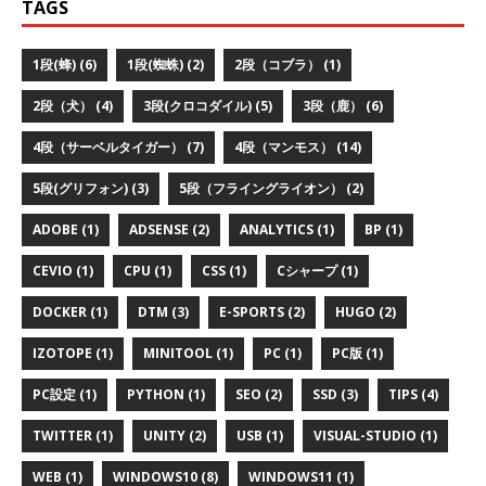
TAGS
1段(蜂) (6)
1段(蜘蛛) (2)
2段（コブラ） (1)
2段（犬） (4)
3段(クロコダイル) (5)
3段（鹿） (6)
4段（サーベルタイガー） (7)
4段（マンモス） (14)
5段(グリフォン) (3)
5段（フライングライオン） (2)
ADOBE (1)
ADSENSE (2)
ANALYTICS (1)
BP (1)
CEVIO (1)
CPU (1)
CSS (1)
Cシャープ (1)
DOCKER (1)
DTM (3)
E-SPORTS (2)
HUGO (2)
IZOTOPE (1)
MINITOOL (1)
PC (1)
PC版 (1)
PC設定 (1)
PYTHON (1)
SEO (2)
SSD (3)
TIPS (4)
TWITTER (1)
UNITY (2)
USB (1)
VISUAL-STUDIO (1)
WEB (1)
WINDOWS10 (8)
WINDOWS11 (1)