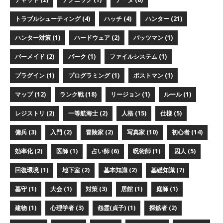
トラブルシューティング (4)
ハッチ (4)
ハンター (21)
ハンター対策 (1)
ハードウェア (2)
バッツマン (1)
バーメイド (2)
パーク (1)
ファイルシステム (1)
プラグイン (1)
プログラミング (1)
ポストマン (1)
マップ (12)
ランク戦 (18)
リージョン (1)
ルール (1)
レジストリ (2)
一等航海士 (2)
人格 (15)
仕様 (5)
傭兵 (3)
入門 (2)
冒険家 (2)
写真家 (10)
初心者 (14)
効率化 (2)
医師 (1)
占い師 (6)
呪術師 (1)
囚人 (5)
回復環境 (1)
地下室 (2)
基本知識 (2)
基礎知識 (7)
墓守 (1)
大会 (1)
対策 (3)
居館 (1)
庭師 (1)
建物 (1)
心理学者 (3)
怨霊(貞子) (1)
探鉱者 (2)