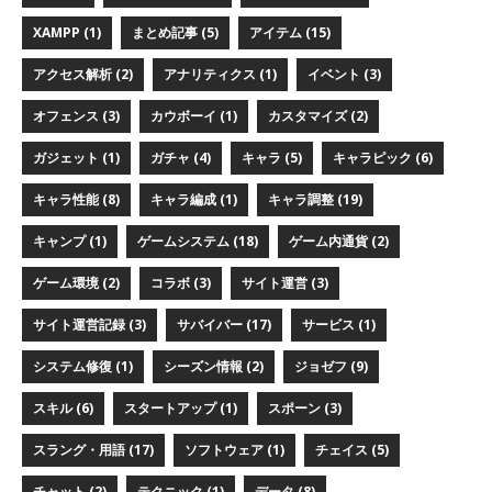
XAMPP (1)
まとめ記事 (5)
アイテム (15)
アクセス解析 (2)
アナリティクス (1)
イベント (3)
オフェンス (3)
カウボーイ (1)
カスタマイズ (2)
ガジェット (1)
ガチャ (4)
キャラ (5)
キャラピック (6)
キャラ性能 (8)
キャラ編成 (1)
キャラ調整 (19)
キャンプ (1)
ゲームシステム (18)
ゲーム内通貨 (2)
ゲーム環境 (2)
コラボ (3)
サイト運営 (3)
サイト運営記録 (3)
サバイバー (17)
サービス (1)
システム修復 (1)
シーズン情報 (2)
ジョゼフ (9)
スキル (6)
スタートアップ (1)
スポーン (3)
スラング・用語 (17)
ソフトウェア (1)
チェイス (5)
チャット (2)
テクニック (1)
データ (8)