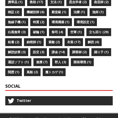
携帯品 (1)
救助 (17)
文法 (1)
昆虫学者 (2)
曲芸師 (2)
検証 (2)
機械技師 (6)
殿堂級 (1)
治療 (1)
漁師 (1)
無線子機 (1)
特質 (2)
環境構築 (1)
環境設定 (1)
白黒無常 (3)
破輪 (1)
祭司 (4)
空軍 (1)
立ち回り (29)
粘着 (2)
納棺師 (1)
索敵 (2)
衣装 (17)
解読 (6)
解読妨害 (3)
設定 (3)
課金 (14)
調香師 (2)
踊り子 (1)
通話ソフト (1)
連携 (7)
野人 (3)
開発環境 (1)
閲歴 (1)
風船 (2)
魔トカゲ (1)
SOCIAL
Twitter