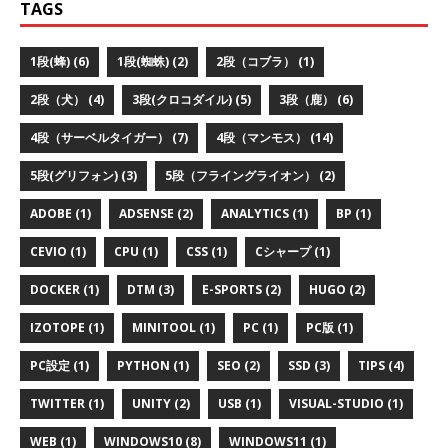
TAGS
1段(蜂) (6)
1段(蜘蛛) (2)
2段（コブラ） (1)
2段（犬） (4)
3段(クロコダイル) (5)
3段（鹿） (6)
4段（サーベルタイガー） (7)
4段（マンモス） (14)
5段(グリフォン) (3)
5段（フライングライオン） (2)
ADOBE (1)
ADSENSE (2)
ANALYTICS (1)
BP (1)
CEVIO (1)
CPU (1)
CSS (1)
Cシャープ (1)
DOCKER (1)
DTM (3)
E-SPORTS (2)
HUGO (2)
IZOTOPE (1)
MINITOOL (1)
PC (1)
PC版 (1)
PC設定 (1)
PYTHON (1)
SEO (2)
SSD (3)
TIPS (4)
TWITTER (1)
UNITY (2)
USB (1)
VISUAL-STUDIO (1)
WEB (1)
WINDOWS10 (8)
WINDOWS11 (1)