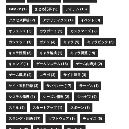
XAMPP (1)
まとめ記事 (5)
アイテム (15)
アクセス解析 (2)
アナリティクス (1)
イベント (3)
オフェンス (3)
カウボーイ (1)
カスタマイズ (2)
ガジェット (1)
ガチャ (4)
キャラ (5)
キャラピック (6)
キャラ性能 (8)
キャラ編成 (1)
キャラ調整 (19)
キャンプ (1)
ゲームシステム (18)
ゲーム内通貨 (2)
ゲーム環境 (2)
コラボ (3)
サイト運営 (3)
サイト運営記録 (3)
サバイバー (17)
サービス (1)
システム修復 (1)
シーズン情報 (2)
ジョゼフ (9)
スキル (6)
スタートアップ (1)
スポーン (3)
スラング・用語 (17)
ソフトウェア (1)
チェイス (5)