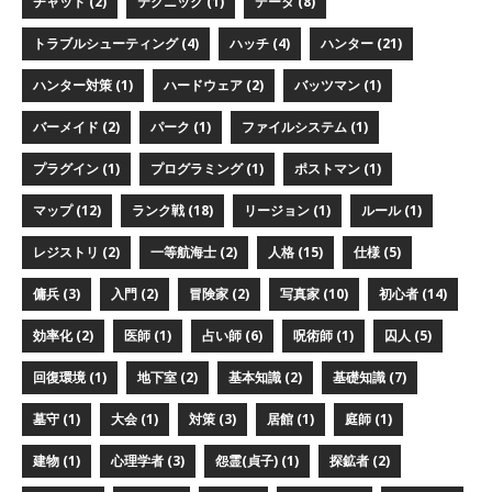
チャット (2)
テクニック (1)
データ (8)
トラブルシューティング (4)
ハッチ (4)
ハンター (21)
ハンター対策 (1)
ハードウェア (2)
バッツマン (1)
バーメイド (2)
パーク (1)
ファイルシステム (1)
プラグイン (1)
プログラミング (1)
ポストマン (1)
マップ (12)
ランク戦 (18)
リージョン (1)
ルール (1)
レジストリ (2)
一等航海士 (2)
人格 (15)
仕様 (5)
傭兵 (3)
入門 (2)
冒険家 (2)
写真家 (10)
初心者 (14)
効率化 (2)
医師 (1)
占い師 (6)
呪術師 (1)
囚人 (5)
回復環境 (1)
地下室 (2)
基本知識 (2)
基礎知識 (7)
墓守 (1)
大会 (1)
対策 (3)
居館 (1)
庭師 (1)
建物 (1)
心理学者 (3)
怨霊(貞子) (1)
探鉱者 (2)