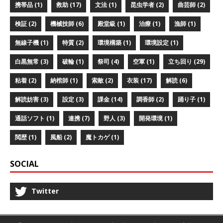
携帯品 (1)
救助 (17)
文法 (1)
昆虫学者 (2)
曲芸師 (2)
検証 (2)
機械技師 (6)
殿堂級 (1)
治療 (1)
漁師 (1)
無線子機 (1)
特質 (2)
環境構築 (1)
環境設定 (1)
白黒無常 (3)
破輪 (1)
祭司 (4)
空軍 (1)
立ち回り (29)
粘着 (2)
納棺師 (1)
索敵 (2)
衣装 (17)
解読 (6)
解読妨害 (3)
設定 (3)
課金 (14)
調香師 (2)
踊り子 (1)
通話ソフト (1)
連携 (7)
野人 (3)
開発環境 (1)
閲歴 (1)
風船 (2)
魔トカゲ (1)
SOCIAL
Twitter