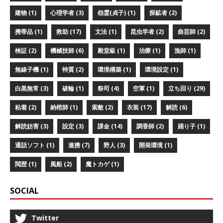
建物 (1)
心理学者 (3)
怨霊(貞子) (1)
探鉱者 (2)
携帯品 (1)
救助 (17)
文法 (1)
昆虫学者 (2)
曲芸師 (2)
検証 (2)
機械技師 (6)
殿堂級 (1)
治療 (1)
漁師 (1)
無線子機 (1)
特質 (2)
環境構築 (1)
環境設定 (1)
白黒無常 (3)
破輪 (1)
祭司 (4)
空軍 (1)
立ち回り (29)
粘着 (2)
納棺師 (1)
索敵 (2)
衣装 (17)
解読 (6)
解読妨害 (3)
設定 (3)
課金 (14)
調香師 (2)
踊り子 (1)
通話ソフト (1)
連携 (7)
野人 (3)
開発環境 (1)
閲歴 (1)
風船 (2)
魔トカゲ (1)
SOCIAL
Twitter