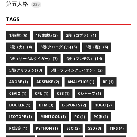
第五人格
239
TAGS
1段(蜂) (6)
1段(蜘蛛) (2)
2段（コブラ） (1)
2段（犬） (4)
3段(クロコダイル) (5)
3段（鹿） (6)
4段（サーベルタイガー） (7)
4段（マンモス） (14)
5段(グリフォン) (3)
5段（フライングライオン） (2)
ADOBE (1)
ADSENSE (2)
ANALYTICS (1)
BP (1)
CEVIO (1)
CPU (1)
CSS (1)
Cシャープ (1)
DOCKER (1)
DTM (3)
E-SPORTS (2)
HUGO (2)
IZOTOPE (1)
MINITOOL (1)
PC (1)
PC版 (1)
PC設定 (1)
PYTHON (1)
SEO (2)
SSD (3)
TIPS (4)