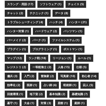
スラング・用語 (17)
ソフトウェア (1)
チェイス (5)
チャット (2)
テクニック (1)
データ (8)
トラブルシューティング (4)
ハッチ (4)
ハンター (21)
ハンター対策 (1)
ハードウェア (2)
バッツマン (1)
バーメイド (2)
パーク (1)
ファイルシステム (1)
プラグイン (1)
プログラミング (1)
ポストマン (1)
マップ (12)
ランク戦 (18)
リージョン (1)
ルール (1)
レジストリ (2)
一等航海士 (2)
人格 (15)
仕様 (5)
傭兵 (3)
入門 (2)
冒険家 (2)
写真家 (10)
初心者 (14)
効率化 (2)
医師 (1)
占い師 (6)
呪術師 (1)
囚人 (5)
回復環境 (1)
地下室 (2)
基本知識 (2)
基礎知識 (7)
墓守 (1)
大会 (1)
対策 (3)
居館 (1)
庭師 (1)