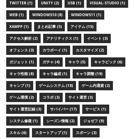
TWITTER (1)
UNITY (2)
USB (1)
VISUAL-STUDIO (1)
WEB (1)
WINDOWS10 (8)
WINDOWS11 (1)
XAMPP (1)
まとめ記事 (5)
アイテム (15)
アクセス解析 (2)
アナリティクス (1)
イベント (3)
オフェンス (3)
カウボーイ (1)
カスタマイズ (2)
ガジェット (1)
ガチャ (4)
キャラ (5)
キャラピック (6)
キャラ性能 (8)
キャラ編成 (1)
キャラ調整 (19)
キャンプ (1)
ゲームシステム (18)
ゲーム内通貨 (2)
ゲーム環境 (2)
コラボ (3)
サイト運営 (3)
サイト運営記録 (3)
サバイバー (17)
サービス (1)
システム修復 (1)
シーズン情報 (2)
ジョゼフ (9)
スキル (6)
スタートアップ (1)
スポーン (3)