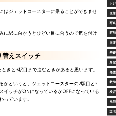
レジ
にはジェットコースターに乗ることができませ
仕様 
写真家
みに駅に向かうとひどい目に合うので気を付け
医師 
回復環
基礎知
り替えスイッチ
居館 
るときと3駅目まで進むときがあると思います。
怨霊(
救助 
るかというと、ジェットコースターの2駅目と3
スイッチがONになっているかOFFになっている
検証 
わっています。
漁師 
環境構