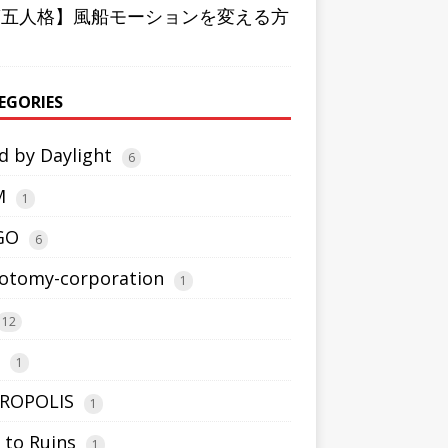
第五人格】風船モーションを変える方
EGORIES
d by Daylight
6
M
1
GO
6
otomy-corporation
1
12
1
ROPOLIS
1
 to Ruins
1