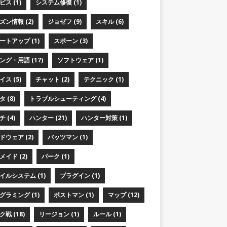
ス (1)
システム修復 (1)
ズン情報 (2)
ジョゼフ (9)
スキル (6)
ートアップ (1)
スポーン (3)
ング・用語 (17)
ソフトウェア (1)
ス (5)
チャット (2)
テクニック (1)
 (8)
トラブルシューティング (4)
 (4)
ハンター (21)
ハンター対策 (1)
ドウェア (2)
バッツマン (1)
メイド (2)
パーク (1)
イルシステム (1)
プラグイン (1)
グラミング (1)
ポストマン (1)
マップ (12)
戦 (18)
リージョン (1)
ルール (1)