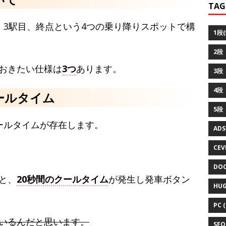
TAG
、3駅目、終点という4つの乗り降りスポットで構
1段(
2段（
おきたい仕様は
3つ
あります。
3段（
4段
ールタイム
5段
ールタイムが存在します。
ADS
CEVI
DOC
と、
20秒間のクールタイム
が発生し発車ボタン
HUG
PC (
いるんだと思います。
SEO 