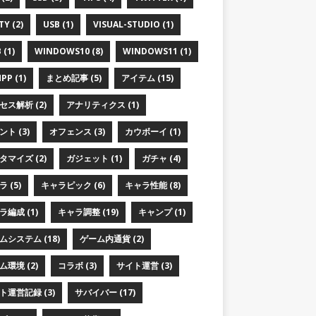
TY (2)
USB (1)
VISUAL-STUDIO (1)
 (1)
WINDOWS10 (8)
WINDOWS11 (1)
PP (1)
まとめ記事 (5)
アイテム (15)
セス解析 (2)
アナリティクス (1)
ト (3)
オフェンス (3)
カウボーイ (1)
タマイズ (2)
ガジェット (1)
ガチャ (4)
 (5)
キャラピック (6)
キャラ性能 (8)
ラ編成 (1)
キャラ調整 (19)
キャンプ (1)
ムシステム (18)
ゲーム内通貨 (2)
ム環境 (2)
コラボ (3)
サイト運営 (3)
ト運営記録 (3)
サバイバー (17)