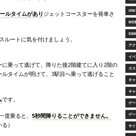
UNI
クールタイムがあり
ジェットコースターを発車さ
WEB
XAM
スルートに気を付けましょう。
アク
イベン
ーに乗って逃げて、降りた後2階建てに入り2階の
カス
ールタイムが明けて、3駅目へ乗って逃げること
キャラ
）
キャ
ム
です。
ゲー
ゲー
一度乗ると、
5秒間降りることができません。
いる）
サイ