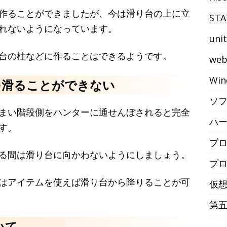
作ることができましたが、今は滑り台の上に立
STA
れないようになっています。
uni
台の柱などに作ることはできるようです。
we
Win
を滑ることができない
ソ
まい階段側をハンターに通せんぼされると完全
ハ
す。
ブ
る間は滑り台に向かわないようにしましょう。
プ
はアイテムを使えば滑り台から降りることが可
仮
第
いて