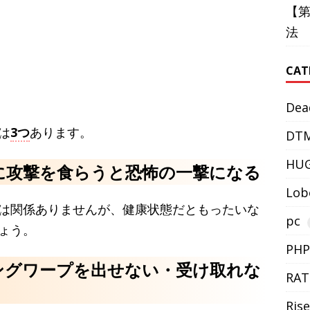
【
法
CAT
Dea
は
3つ
あります。
DT
HU
に攻撃を食らうと恐怖の一撃になる
Lob
は関係ありませんが、健康状態だともったいな
pc
ょう。
PHP
ングワープを出せない・受け取れな
RAT
Rise