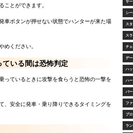
サービ
ることができます。
シー
発車ボタンが押せない状態でハンターが来た場
スタ
。
スラ
やめください。
チェイ
データ
っている間は恐怖判定
ハッチ
乗っているときに攻撃を食らうと恐怖の一撃を
ハー
バー
ファ
て、安全に発車・乗り降りできるタイミングを
プロ
ランク