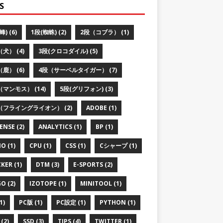
S
蜂) (6)
1段(蜘蛛) (2)
2段（コブラ） (1)
犬） (4)
3段(クロコダイル) (5)
鹿） (6)
4段（サーベルタイガー） (7)
（マンモス） (14)
5段(グリフォン) (3)
（フライングライオン） (2)
ADOBE (1)
ENSE (2)
ANALYTICS (1)
BP (1)
O (1)
CPU (1)
CSS (1)
Cシャープ (1)
KER (1)
DTM (3)
E-SPORTS (2)
O (2)
IZOTOPE (1)
MINITOOL (1)
1)
PC版 (1)
PC設定 (1)
PYTHON (1)
(2)
SSD (3)
TIPS (4)
TWITTER (1)