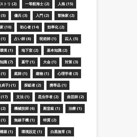
ストリ (2)
一等航海士 (2)
人格 (15)
(5)
傭兵 (3)
入門 (2)
冒険家 (2)
 (10)
初心者 (14)
効率化 (2)
(1)
占い師 (6)
呪術師 (1)
囚人 (5)
境 (1)
地下室 (2)
基本知識 (2)
識 (7)
墓守 (1)
大会 (1)
対策 (3)
(1)
庭師 (1)
建物 (1)
心理学者 (3)
貞子) (1)
探鉱者 (2)
携帯品 (1)
(17)
文法 (1)
昆虫学者 (2)
曲芸師 (2)
(2)
機械技師 (6)
殿堂級 (1)
治療 (1)
(1)
無線子機 (1)
特質 (2)
築 (1)
環境設定 (1)
白黒無常 (3)