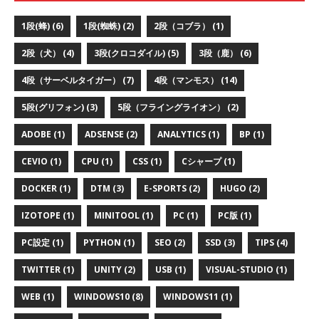
1段(蜂) (6)
1段(蜘蛛) (2)
2段（コブラ） (1)
2段（犬） (4)
3段(クロコダイル) (5)
3段（鹿） (6)
4段（サーベルタイガー） (7)
4段（マンモス） (14)
5段(グリフォン) (3)
5段（フライングライオン） (2)
ADOBE (1)
ADSENSE (2)
ANALYTICS (1)
BP (1)
CEVIO (1)
CPU (1)
CSS (1)
Cシャープ (1)
DOCKER (1)
DTM (3)
E-SPORTS (2)
HUGO (2)
IZOTOPE (1)
MINITOOL (1)
PC (1)
PC版 (1)
PC設定 (1)
PYTHON (1)
SEO (2)
SSD (3)
TIPS (4)
TWITTER (1)
UNITY (2)
USB (1)
VISUAL-STUDIO (1)
WEB (1)
WINDOWS10 (8)
WINDOWS11 (1)