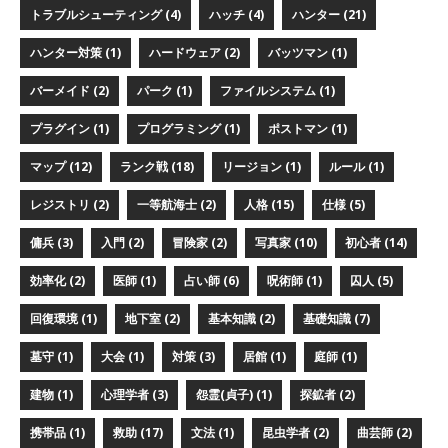
トラブルシューティング (4)
ハッチ (4)
ハンター (21)
ハンター対策 (1)
ハードウェア (2)
バッツマン (1)
バーメイド (2)
パーク (1)
ファイルシステム (1)
プラグイン (1)
プログラミング (1)
ポストマン (1)
マップ (12)
ランク戦 (18)
リージョン (1)
ルール (1)
レジストリ (2)
一等航海士 (2)
人格 (15)
仕様 (5)
傭兵 (3)
入門 (2)
冒険家 (2)
写真家 (10)
初心者 (14)
効率化 (2)
医師 (1)
占い師 (6)
呪術師 (1)
囚人 (5)
回復環境 (1)
地下室 (2)
基本知識 (2)
基礎知識 (7)
墓守 (1)
大会 (1)
対策 (3)
居館 (1)
庭師 (1)
建物 (1)
心理学者 (3)
怨霊(貞子) (1)
探鉱者 (2)
携帯品 (1)
救助 (17)
文法 (1)
昆虫学者 (2)
曲芸師 (2)