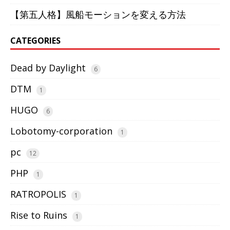
【第五人格】風船モーションを変える方法
CATEGORIES
Dead by Daylight
6
DTM
1
HUGO
6
Lobotomy-corporation
1
pc
12
PHP
1
RATROPOLIS
1
Rise to Ruins
1