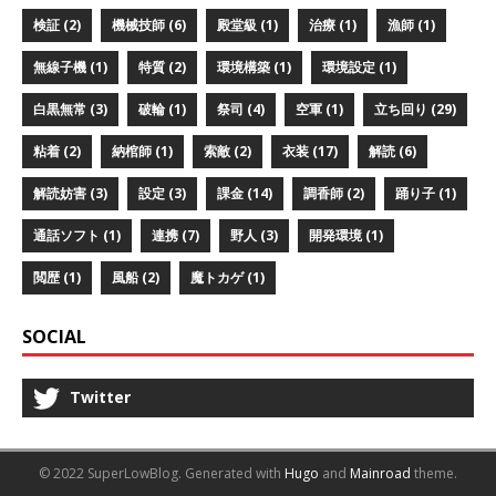
検証 (2)
機械技師 (6)
殿堂級 (1)
治療 (1)
漁師 (1)
無線子機 (1)
特質 (2)
環境構築 (1)
環境設定 (1)
白黒無常 (3)
破輪 (1)
祭司 (4)
空軍 (1)
立ち回り (29)
粘着 (2)
納棺師 (1)
索敵 (2)
衣装 (17)
解読 (6)
解読妨害 (3)
設定 (3)
課金 (14)
調香師 (2)
踊り子 (1)
通話ソフト (1)
連携 (7)
野人 (3)
開発環境 (1)
閲歴 (1)
風船 (2)
魔トカゲ (1)
SOCIAL
Twitter
© 2022 SuperLowBlog.
Generated with
Hugo
and
Mainroad
theme.