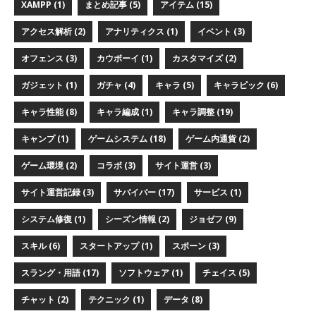
XAMPP (1)
まとめ記事 (5)
アイテム (15)
アクセス解析 (2)
アナリティクス (1)
イベント (3)
オフェンス (3)
カウボーイ (1)
カスタマイズ (2)
ガジェット (1)
ガチャ (4)
キャラ (5)
キャラピック (6)
キャラ性能 (8)
キャラ編成 (1)
キャラ調整 (19)
キャンプ (1)
ゲームシステム (18)
ゲーム内通貨 (2)
ゲーム環境 (2)
コラボ (3)
サイト運営 (3)
サイト運営記録 (3)
サバイバー (17)
サービス (1)
システム修復 (1)
シーズン情報 (2)
ジョゼフ (9)
スキル (6)
スタートアップ (1)
スポーン (3)
スラング・用語 (17)
ソフトウェア (1)
チェイス (5)
チャット (2)
テクニック (1)
データ (8)