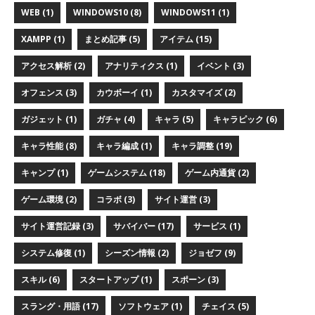
WEB (1)
WINDOWS10 (8)
WINDOWS11 (1)
XAMPP (1)
まとめ記事 (5)
アイテム (15)
アクセス解析 (2)
アナリティクス (1)
イベント (3)
オフェンス (3)
カウボーイ (1)
カスタマイズ (2)
ガジェット (1)
ガチャ (4)
キャラ (5)
キャラピック (6)
キャラ性能 (8)
キャラ編成 (1)
キャラ調整 (19)
キャンプ (1)
ゲームシステム (18)
ゲーム内通貨 (2)
ゲーム環境 (2)
コラボ (3)
サイト運営 (3)
サイト運営記録 (3)
サバイバー (17)
サービス (1)
システム修復 (1)
シーズン情報 (2)
ジョゼフ (9)
スキル (6)
スタートアップ (1)
スポーン (3)
スラング・用語 (17)
ソフトウェア (1)
チェイス (5)