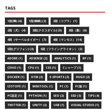
TAGS
1段(蜂) (6)
1段(蜘蛛) (2)
2段（コブラ） (1)
2段（犬） (4)
3段(クロコダイル) (5)
3段（鹿） (6)
4段（サーベルタイガー） (7)
4段（マンモス） (14)
5段(グリフォン) (3)
5段（フライングライオン） (2)
ADOBE (1)
ADSENSE (2)
ANALYTICS (1)
BP (1)
CEVIO (1)
CPU (1)
CSS (1)
Cシャープ (1)
DOCKER (1)
DTM (3)
E-SPORTS (2)
HUGO (2)
IZOTOPE (1)
MINITOOL (1)
PC (1)
PC版 (1)
PC設定 (1)
PYTHON (1)
SEO (2)
SSD (3)
TIPS (4)
TWITTER (1)
UNITY (2)
USB (1)
VISUAL-STUDIO (1)