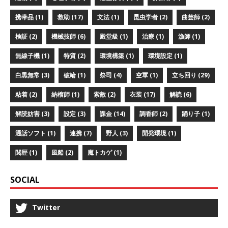
携帯品 (1)
救助 (17)
文法 (1)
昆虫学者 (2)
曲芸師 (2)
検証 (2)
機械技師 (6)
殿堂級 (1)
治療 (1)
漁師 (1)
無線子機 (1)
特質 (2)
環境構築 (1)
環境設定 (1)
白黒無常 (3)
破輪 (1)
祭司 (4)
空軍 (1)
立ち回り (29)
粘着 (2)
納棺師 (1)
索敵 (2)
衣装 (17)
解読 (6)
解読妨害 (3)
設定 (3)
課金 (14)
調香師 (2)
踊り子 (1)
通話ソフト (1)
連携 (7)
野人 (3)
開発環境 (1)
閲歴 (1)
風船 (2)
魔トカゲ (1)
SOCIAL
Twitter