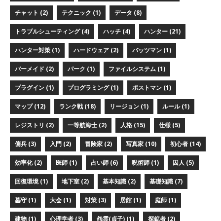
チャット (2)
テクニック (1)
データ (8)
トラブルシューティング (4)
ハッチ (4)
ハンター (21)
ハンター対策 (1)
ハードウェア (2)
バッツマン (1)
バーメイド (2)
パーク (1)
ファイルシステム (1)
プラグイン (1)
プログラミング (1)
ポストマン (1)
マップ (12)
ランク戦 (18)
リージョン (1)
ルール (1)
レジストリ (2)
一等航海士 (2)
人格 (15)
仕様 (5)
傭兵 (3)
入門 (2)
冒険家 (2)
写真家 (10)
初心者 (14)
効率化 (2)
医師 (1)
占い師 (6)
呪術師 (1)
囚人 (5)
回復環境 (1)
地下室 (2)
基本知識 (2)
基礎知識 (7)
墓守 (1)
大会 (1)
対策 (3)
居館 (1)
庭師 (1)
建物 (1)
心理学者 (3)
怨霊(貞子) (1)
探鉱者 (2)