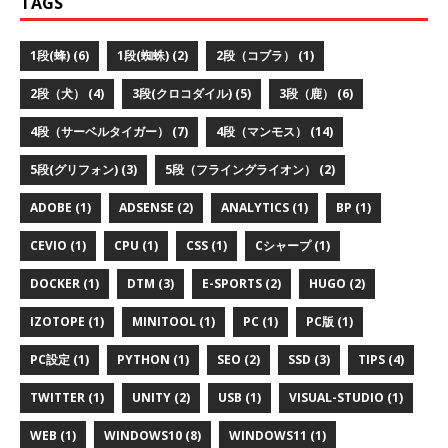
TAGS
1段(蜂) (6)
1段(蜘蛛) (2)
2段（コブラ） (1)
2段（犬） (4)
3段(クロコダイル) (5)
3段（鹿） (6)
4段（サーベルタイガー） (7)
4段（マンモス） (14)
5段(グリフォン) (3)
5段（フライングライオン） (2)
ADOBE (1)
ADSENSE (2)
ANALYTICS (1)
BP (1)
CEVIO (1)
CPU (1)
CSS (1)
Cシャープ (1)
DOCKER (1)
DTM (3)
E-SPORTS (2)
HUGO (2)
IZOTOPE (1)
MINITOOL (1)
PC (1)
PC版 (1)
PC設定 (1)
PYTHON (1)
SEO (2)
SSD (3)
TIPS (4)
TWITTER (1)
UNITY (2)
USB (1)
VISUAL-STUDIO (1)
WEB (1)
WINDOWS10 (8)
WINDOWS11 (1)