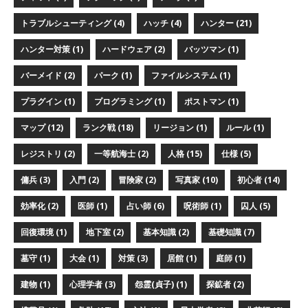
トラブルシューティング (4)
ハッチ (4)
ハンター (21)
ハンター対策 (1)
ハードウェア (2)
バッツマン (1)
バーメイド (2)
パーク (1)
ファイルシステム (1)
プラグイン (1)
プログラミング (1)
ポストマン (1)
マップ (12)
ランク戦 (18)
リージョン (1)
ルール (1)
レジストリ (2)
一等航海士 (2)
人格 (15)
仕様 (5)
傭兵 (3)
入門 (2)
冒険家 (2)
写真家 (10)
初心者 (14)
効率化 (2)
医師 (1)
占い師 (6)
呪術師 (1)
囚人 (5)
回復環境 (1)
地下室 (2)
基本知識 (2)
基礎知識 (7)
墓守 (1)
大会 (1)
対策 (3)
居館 (1)
庭師 (1)
建物 (1)
心理学者 (3)
怨霊(貞子) (1)
探鉱者 (2)