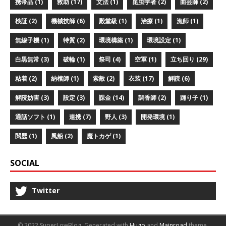
携帯品 (1)
救助 (17)
文法 (1)
昆虫学者 (2)
曲芸師 (2)
検証 (2)
機械技師 (6)
殿堂級 (1)
治療 (1)
漁師 (1)
無線子機 (1)
特質 (2)
環境構築 (1)
環境設定 (1)
白黒無常 (3)
破輪 (1)
祭司 (4)
空軍 (1)
立ち回り (29)
粘着 (2)
納棺師 (1)
索敵 (2)
衣装 (17)
解読 (6)
解読妨害 (3)
設定 (3)
課金 (14)
調香師 (2)
踊り子 (1)
通話ソフト (1)
連携 (7)
野人 (3)
開発環境 (1)
閲歴 (1)
風船 (2)
魔トカゲ (1)
SOCIAL
Twitter
© 2022 SuperLowBlog.
Generated with
Hugo
and
Mainroad
theme.