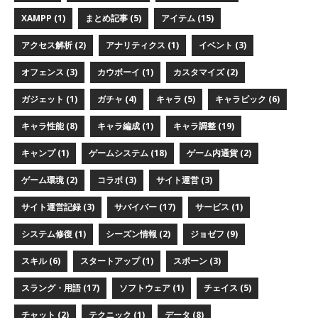
XAMPP (1)
まとめ記事 (5)
アイテム (15)
アクセス解析 (2)
アナリティクス (1)
イベント (3)
オフェンス (3)
カウボーイ (1)
カスタマイズ (2)
ガジェット (1)
ガチャ (4)
キャラ (5)
キャラピック (6)
キャラ性能 (8)
キャラ編成 (1)
キャラ調整 (19)
キャンプ (1)
ゲームシステム (18)
ゲーム内通貨 (2)
ゲーム環境 (2)
コラボ (3)
サイト運営 (3)
サイト運営記録 (3)
サバイバー (17)
サービス (1)
システム修復 (1)
シーズン情報 (2)
ジョゼフ (9)
スキル (6)
スタートアップ (1)
スポーン (3)
スラング・用語 (17)
ソフトウェア (1)
チェイス (5)
チャット (2)
テクニック (1)
データ (8)