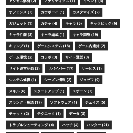
アクセス解析 (2)
アナリティクス (1)
イベント (3)
オフェンス (3)
カウボーイ (1)
カスタマイズ (2)
ガジェット (1)
ガチャ (4)
キャラ (5)
キャラピック (6)
キャラ性能 (8)
キャラ編成 (1)
キャラ調整 (19)
キャンプ (1)
ゲームシステム (18)
ゲーム内通貨 (2)
ゲーム環境 (2)
コラボ (3)
サイト運営 (3)
サイト運営記録 (3)
サバイバー (17)
サービス (1)
システム修復 (1)
シーズン情報 (2)
ジョゼフ (9)
スキル (6)
スタートアップ (1)
スポーン (3)
スラング・用語 (17)
ソフトウェア (1)
チェイス (5)
チャット (2)
テクニック (1)
データ (8)
トラブルシューティング (4)
ハッチ (4)
ハンター (21)