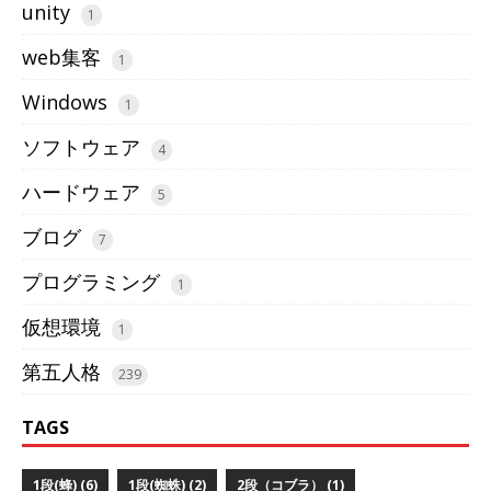
unity
1
web集客
1
Windows
1
ソフトウェア
4
ハードウェア
5
ブログ
7
プログラミング
1
仮想環境
1
第五人格
239
TAGS
1段(蜂) (6)
1段(蜘蛛) (2)
2段（コブラ） (1)