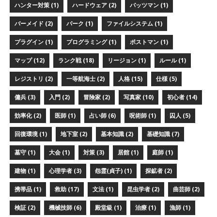
ハンター対策 (1)
ハードウェア (2)
バッツマン (1)
バーメイド (2)
パーク (1)
ファイルシステム (1)
プラグイン (1)
プログラミング (1)
ポストマン (1)
マップ (12)
ランク戦 (18)
リージョン (1)
ルール (1)
レジストリ (2)
一等航海士 (2)
人格 (15)
仕様 (5)
傭兵 (3)
入門 (2)
冒険家 (2)
写真家 (10)
初心者 (14)
効率化 (2)
医師 (1)
占い師 (6)
呪術師 (1)
囚人 (5)
回復環境 (1)
地下室 (2)
基本知識 (2)
基礎知識 (7)
墓守 (1)
大会 (1)
対策 (3)
居館 (1)
庭師 (1)
建物 (1)
心理学者 (3)
怨霊(貞子) (1)
探鉱者 (2)
携帯品 (1)
救助 (17)
文法 (1)
昆虫学者 (2)
曲芸師 (2)
検証 (2)
機械技師 (6)
殿堂級 (1)
治療 (1)
漁師 (1)