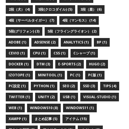
2段（犬） (4)
3段(クロコダイル) (5)
3段（鹿） (6)
4段（サーベルタイガー） (7)
4段（マンモス） (14)
5段(グリフォン) (3)
5段（フライングライオン） (2)
ADOBE (1)
ADSENSE (2)
ANALYTICS (1)
BP (1)
CEVIO (1)
CPU (1)
CSS (1)
Cシャープ (1)
DOCKER (1)
DTM (3)
E-SPORTS (2)
HUGO (2)
IZOTOPE (1)
MINITOOL (1)
PC (1)
PC版 (1)
PC設定 (1)
PYTHON (1)
SEO (2)
SSD (3)
TIPS (4)
TWITTER (1)
UNITY (2)
USB (1)
VISUAL-STUDIO (1)
WEB (1)
WINDOWS10 (8)
WINDOWS11 (1)
XAMPP (1)
まとめ記事 (5)
アイテム (15)