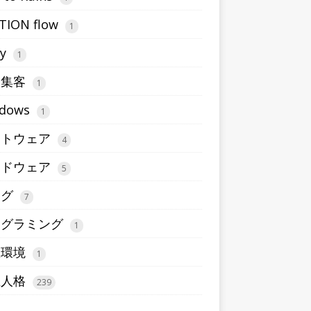
TION flow
1
ty
1
b集客
1
dows
1
フトウェア
4
ードウェア
5
ログ
7
ログラミング
1
想環境
1
五人格
239