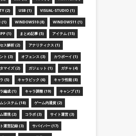
TY (2)
USB (1)
VISUAL-STUDIO (1)
 (1)
WINDOWS10 (8)
WINDOWS11 (1)
PP (1)
まとめ記事 (5)
アイテム (15)
セス解析 (2)
アナリティクス (1)
ト (3)
オフェンス (3)
カウボーイ (1)
タマイズ (2)
ガジェット (1)
ガチャ (4)
 (5)
キャラピック (6)
キャラ性能 (8)
ラ編成 (1)
キャラ調整 (19)
キャンプ (1)
ムシステム (18)
ゲーム内通貨 (2)
ム環境 (2)
コラボ (3)
サイト運営 (3)
ト運営記録 (3)
サバイバー (17)