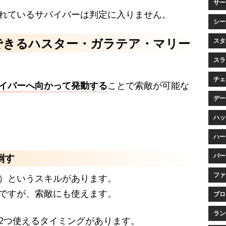
サービ
れているサバイバーは判定に入りません。
シー
できるハスター・ガラテア・マリー
スタ
スラ
チェイ
イバーへ向かって発動する
ことで索敵が可能な
データ
ハッチ
ハー
バー
倒す
ファ
）というスキルがあります。
ですが、索敵にも使えます。
プロ
ランク
2つ使えるタイミングがあります。