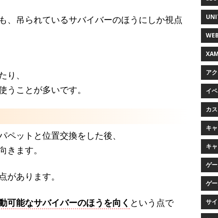
UNI
も、吊られているサバイバーのほうにしか視点
WEB
XAM
アク
たり、
使うことが多いです。
イベン
カス
キャラ
パペットと位置交換をした後、
キャ
向きます。
ゲー
点があります。
ゲー
動可能なサバイバーのほうを向く
という点で
サイ