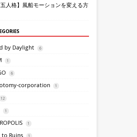
第五人格】風船モーションを変える方
EGORIES
d by Daylight
6
M
1
GO
6
otomy-corporation
1
12
1
ROPOLIS
1
 to Ruins
1