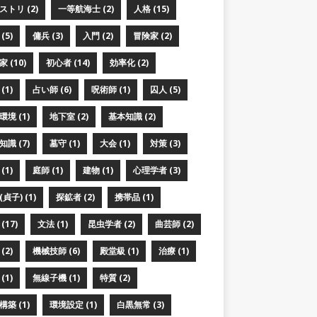
ストリ (2)
一等航海士 (2)
人格 (15)
(5)
傭兵 (3)
入門 (2)
冒険家 (2)
 (10)
初心者 (14)
効率化 (2)
(1)
占い師 (6)
呪術師 (1)
囚人 (5)
境 (1)
地下室 (2)
基本知識 (2)
識 (7)
墓守 (1)
大会 (1)
対策 (3)
(1)
庭師 (1)
建物 (1)
心理学者 (3)
貞子) (1)
探鉱者 (2)
携帯品 (1)
(17)
文法 (1)
昆虫学者 (2)
曲芸師 (2)
(2)
機械技師 (6)
殿堂級 (1)
治療 (1)
(1)
無線子機 (1)
特質 (2)
築 (1)
環境設定 (1)
白黒無常 (3)