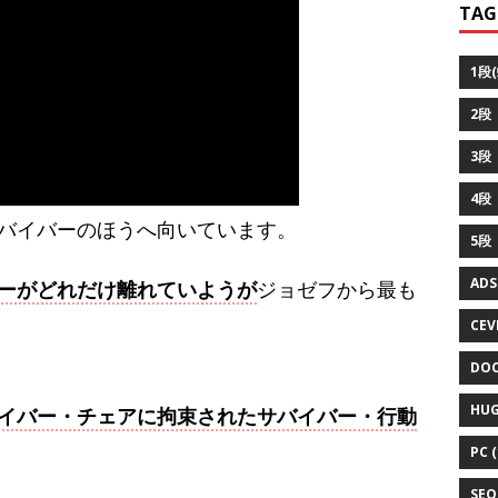
TAG
1段(
2段（
3段（
4段
バイバーのほうへ向いています。
5段
ADS
ーがどれだけ離れていようが
ジョゼフから最も
CEVI
DOC
HUG
イバー・チェアに拘束されたサバイバー・行動
PC (
SEO 