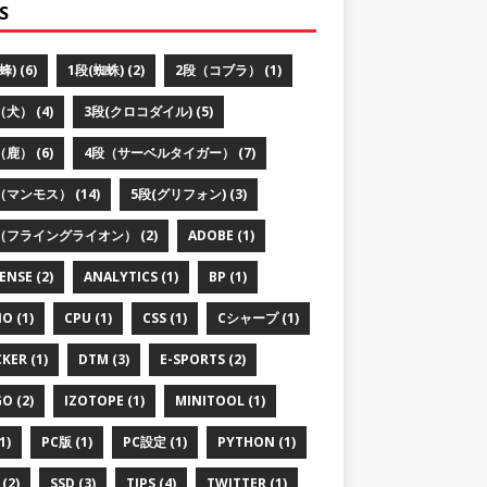
S
蜂) (6)
1段(蜘蛛) (2)
2段（コブラ） (1)
犬） (4)
3段(クロコダイル) (5)
鹿） (6)
4段（サーベルタイガー） (7)
（マンモス） (14)
5段(グリフォン) (3)
（フライングライオン） (2)
ADOBE (1)
ENSE (2)
ANALYTICS (1)
BP (1)
O (1)
CPU (1)
CSS (1)
Cシャープ (1)
KER (1)
DTM (3)
E-SPORTS (2)
O (2)
IZOTOPE (1)
MINITOOL (1)
1)
PC版 (1)
PC設定 (1)
PYTHON (1)
(2)
SSD (3)
TIPS (4)
TWITTER (1)