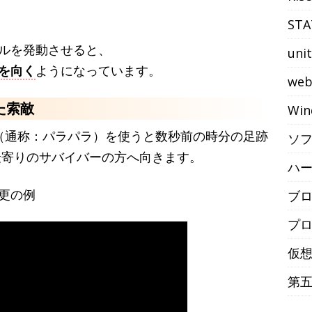
STA
ルを発動させると、
uni
を向く
ようになっています。
we
た索敵
Win
（通称：パラパラ）を使うと数秒前の時分の足跡
ソ
最寄りのサバイバーの方へ向きます。
ハ
更の例
ブ
プ
仮
第