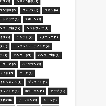
ス (1)
システム修復 (1)
ズン情報 (2)
ジョゼフ (9)
スキル (6)
ートアップ (1)
スポーン (3)
ング・用語 (17)
ソフトウェア (1)
ス (5)
チャット (2)
テクニック (1)
 (8)
トラブルシューティング (4)
 (4)
ハンター (21)
ハンター対策 (1)
ドウェア (2)
バッツマン (1)
メイド (2)
パーク (1)
イルシステム (1)
プラグイン (1)
グラミング (1)
ポストマン (1)
マップ (12)
戦 (18)
リージョン (1)
ルール (1)