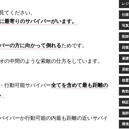
レジ
見てください。
仕様 
に最寄りのサバイバーがいます。
写真家
医師 
バーの方に向かって倒れる
ためです。
回復環
基礎知
オの中間のような索敵の仕方をしています。
居館 
怨霊(
・行動可能サバイバー
全てを含めて最も距離の
救助 
。
検証 
漁師 
バイバーか行動可能の内最も距離の近いサバイ
環境構