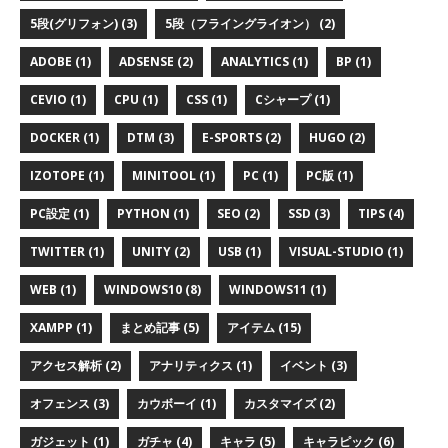
5段(グリフォン) (3)
5段（フライングライオン） (2)
ADOBE (1)
ADSENSE (2)
ANALYTICS (1)
BP (1)
CEVIO (1)
CPU (1)
CSS (1)
Cシャープ (1)
DOCKER (1)
DTM (3)
E-SPORTS (2)
HUGO (2)
IZOTOPE (1)
MINITOOL (1)
PC (1)
PC版 (1)
PC設定 (1)
PYTHON (1)
SEO (2)
SSD (3)
TIPS (4)
TWITTER (1)
UNITY (2)
USB (1)
VISUAL-STUDIO (1)
WEB (1)
WINDOWS10 (8)
WINDOWS11 (1)
XAMPP (1)
まとめ記事 (5)
アイテム (15)
アクセス解析 (2)
アナリティクス (1)
イベント (3)
オフェンス (3)
カウボーイ (1)
カスタマイズ (2)
ガジェット (1)
ガチャ (4)
キャラ (5)
キャラピック (6)