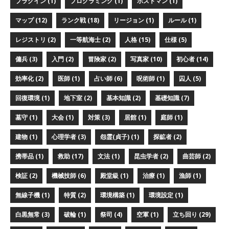
プラグイン (1)
プログラミング (1)
ポストマン (1)
マップ (12)
ランク戦 (18)
リージョン (1)
ルール (1)
レジストリ (2)
一等航海士 (2)
人格 (15)
仕様 (5)
傭兵 (3)
入門 (2)
冒険家 (2)
写真家 (10)
初心者 (14)
効率化 (2)
医師 (1)
占い師 (6)
呪術師 (1)
囚人 (5)
回復環境 (1)
地下室 (2)
基本知識 (2)
基礎知識 (7)
墓守 (1)
大会 (1)
対策 (3)
居館 (1)
庭師 (1)
建物 (1)
心理学者 (3)
怨霊(貞子) (1)
探鉱者 (2)
携帯品 (1)
救助 (17)
文法 (1)
昆虫学者 (2)
曲芸師 (2)
検証 (2)
機械技師 (6)
殿堂級 (1)
治療 (1)
漁師 (1)
無線子機 (1)
特質 (2)
環境構築 (1)
環境設定 (1)
白黒無常 (3)
破輪 (1)
祭司 (4)
空軍 (1)
立ち回り (29)