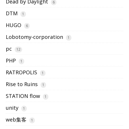
Dead by Daylight
6
DTM
1
HUGO
6
Lobotomy-corporation
1
pc
12
PHP
1
RATROPOLIS
1
Rise to Ruins
1
STATION flow
1
unity
1
web集客
1