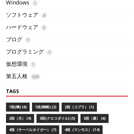
Windows
1
ソフトウェア
4
ハードウェア
5
ブログ
7
プログラミング
1
仮想環境
1
第五人格
239
TAGS
1段(蜂) (6)
1段(蜘蛛) (2)
2段（コブラ） (1)
2段（犬） (4)
3段(クロコダイル) (5)
3段（鹿） (6)
4段（サーベルタイガー） (7)
4段（マンモス） (14)