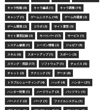
キャラ性能 (8)
キャラ編成 (1)
キャラ調整 (19)
キャンプ (1)
ゲームシステム (18)
ゲーム内通貨 (2)
ゲーム環境 (2)
コラボ (3)
サイト運営 (3)
サイト運営記録 (3)
サバイバー (17)
サービス (1)
システム修復 (1)
シーズン情報 (2)
ジョゼフ (9)
スキル (6)
スタートアップ (1)
スポーン (3)
スラング・用語 (17)
ソフトウェア (1)
チェイス (5)
チャット (2)
テクニック (1)
データ (8)
トラブルシューティング (4)
ハッチ (4)
ハンター (21)
ハンター対策 (1)
ハードウェア (2)
バッツマン (1)
バーメイド (2)
パーク (1)
ファイルシステム (1)