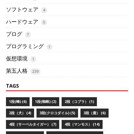
ソフトウェア
4
ハードウェア
5
ブログ
7
プログラミング
1
仮想環境
1
第五人格
239
TAGS
1段(蜂) (6)
1段(蜘蛛) (2)
2段（コブラ） (1)
2段（犬） (4)
3段(クロコダイル) (5)
3段（鹿） (6)
4段（サーベルタイガー） (7)
4段（マンモス） (14)