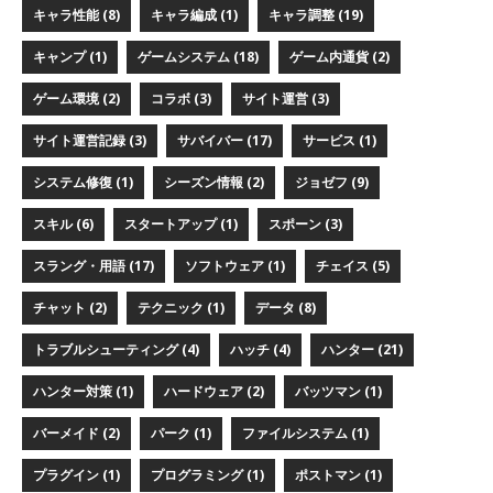
キャラ性能 (8)
キャラ編成 (1)
キャラ調整 (19)
キャンプ (1)
ゲームシステム (18)
ゲーム内通貨 (2)
ゲーム環境 (2)
コラボ (3)
サイト運営 (3)
サイト運営記録 (3)
サバイバー (17)
サービス (1)
システム修復 (1)
シーズン情報 (2)
ジョゼフ (9)
スキル (6)
スタートアップ (1)
スポーン (3)
スラング・用語 (17)
ソフトウェア (1)
チェイス (5)
チャット (2)
テクニック (1)
データ (8)
トラブルシューティング (4)
ハッチ (4)
ハンター (21)
ハンター対策 (1)
ハードウェア (2)
バッツマン (1)
バーメイド (2)
パーク (1)
ファイルシステム (1)
プラグイン (1)
プログラミング (1)
ポストマン (1)