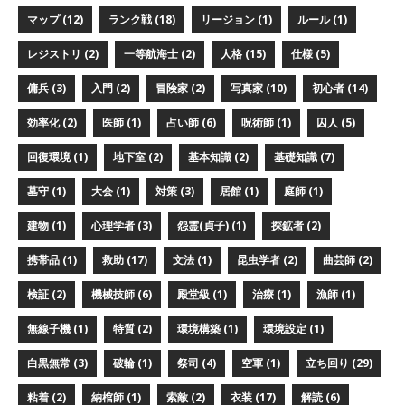
マップ (12)
ランク戦 (18)
リージョン (1)
ルール (1)
レジストリ (2)
一等航海士 (2)
人格 (15)
仕様 (5)
傭兵 (3)
入門 (2)
冒険家 (2)
写真家 (10)
初心者 (14)
効率化 (2)
医師 (1)
占い師 (6)
呪術師 (1)
囚人 (5)
回復環境 (1)
地下室 (2)
基本知識 (2)
基礎知識 (7)
墓守 (1)
大会 (1)
対策 (3)
居館 (1)
庭師 (1)
建物 (1)
心理学者 (3)
怨霊(貞子) (1)
探鉱者 (2)
携帯品 (1)
救助 (17)
文法 (1)
昆虫学者 (2)
曲芸師 (2)
検証 (2)
機械技師 (6)
殿堂級 (1)
治療 (1)
漁師 (1)
無線子機 (1)
特質 (2)
環境構築 (1)
環境設定 (1)
白黒無常 (3)
破輪 (1)
祭司 (4)
空軍 (1)
立ち回り (29)
粘着 (2)
納棺師 (1)
索敵 (2)
衣装 (17)
解読 (6)