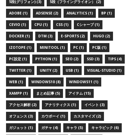
5段(グリフォン) (3)
5段（フライングライオン） (2)
ADOBE (1)
ADSENSE (2)
ANALYTICS (1)
BP (1)
CEVIO (1)
CPU (1)
CSS (1)
Cシャープ (1)
DOCKER (1)
DTM (3)
E-SPORTS (2)
HUGO (2)
IZOTOPE (1)
MINITOOL (1)
PC (1)
PC版 (1)
PC設定 (1)
PYTHON (1)
SEO (2)
SSD (3)
TIPS (4)
TWITTER (1)
UNITY (2)
USB (1)
VISUAL-STUDIO (1)
WEB (1)
WINDOWS10 (8)
WINDOWS11 (1)
XAMPP (1)
まとめ記事 (5)
アイテム (15)
アクセス解析 (2)
アナリティクス (1)
イベント (3)
オフェンス (3)
カウボーイ (1)
カスタマイズ (2)
ガジェット (1)
ガチャ (4)
キャラ (5)
キャラピック (6)