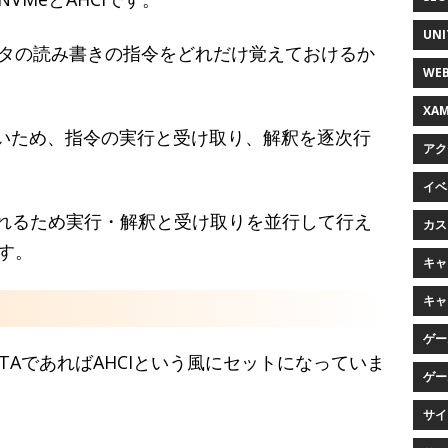
UNI
タの読み書きの指令をどれだけ覚えておけるか
WEB
XAM
ないため、指令の実行と受け取り、解釈を逐次行
アク
イベン
られるため実行・解釈と受け取りを並行して行え
カス
す。
キャラ
キャ
ゲー
SATAであればAHCIという風にセットになっていま
ゲー
サイ
。