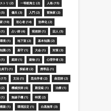
ストリ (2)
一等航海士 (2)
人格 (15)
(5)
傭兵 (3)
入門 (2)
冒険家 (2)
 (10)
初心者 (14)
効率化 (2)
(1)
占い師 (6)
呪術師 (1)
囚人 (5)
境 (1)
地下室 (2)
基本知識 (2)
識 (7)
墓守 (1)
大会 (1)
対策 (3)
(1)
庭師 (1)
建物 (1)
心理学者 (3)
貞子) (1)
探鉱者 (2)
携帯品 (1)
(17)
文法 (1)
昆虫学者 (2)
曲芸師 (2)
(2)
機械技師 (6)
殿堂級 (1)
治療 (1)
(1)
無線子機 (1)
特質 (2)
築 (1)
環境設定 (1)
白黒無常 (3)