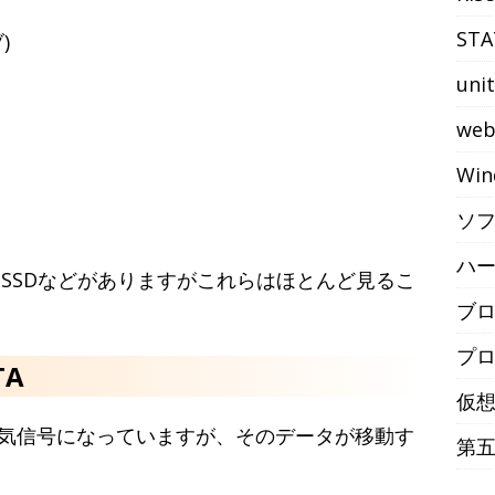
STA
)
uni
we
Win
ソ
ハ
ro SSDなどがありますがこれらはほとんど見るこ
ブ
プ
TA
仮
気信号になっていますが、そのデータが移動す
第