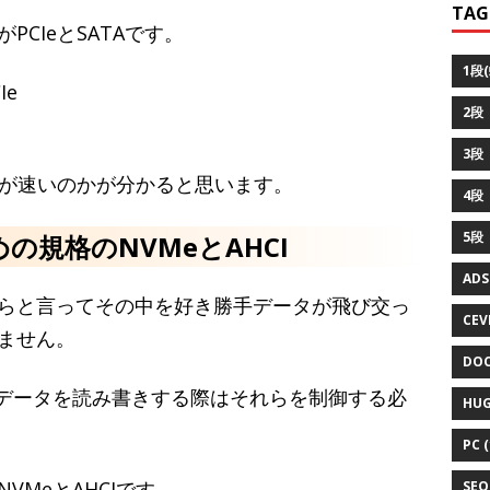
TAG
CIeとSATAです。
1段(
e
2段（
3段（
eが速いのかが分かると思います。
4段
5段
規格のNVMeとAHCI
ADS
らと言ってその中を好き勝手データが飛び交っ
CEVI
ません。
DOC
へデータを読み書きする際はそれらを制御する必
HUG
PC (
MeとAHCIです。
SEO 