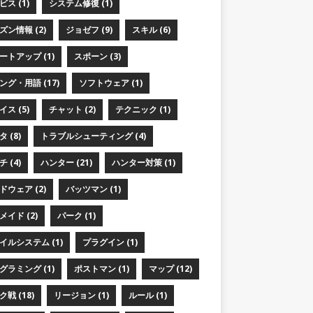
ス (1)
システム修復 (1)
ズン情報 (2)
ジョゼフ (9)
スキル (6)
ートアップ (1)
スポーン (3)
ング・用語 (17)
ソフトウェア (1)
ス (5)
チャット (2)
テクニック (1)
 (8)
トラブルシューティング (4)
 (4)
ハンター (21)
ハンター対策 (1)
ドウェア (2)
バッツマン (1)
メイド (2)
パーク (1)
イルシステム (1)
プラグイン (1)
グラミング (1)
ポストマン (1)
マップ (12)
戦 (18)
リージョン (1)
ルール (1)