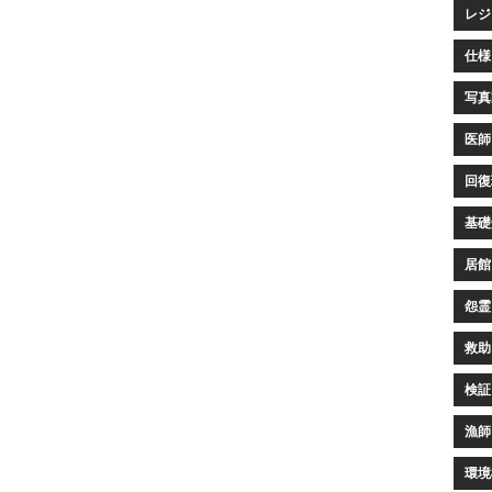
レジ
仕様 
写真家
医師 
回復環
基礎知
居館 
怨霊(
救助 
検証 
漁師 
環境構