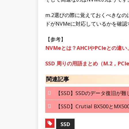
m.2選びの際に覚えておくべきなの
ドがNVMeに対応しているかを確
【参考】
NVMeとは？AHCIやPCIeとの違
SSD 周りの用語まとめ（M.2，PCIe
関連記事
【SSD】SSDのデータ復旧が難
【SSD】Crutial BX500とMX5
SSD