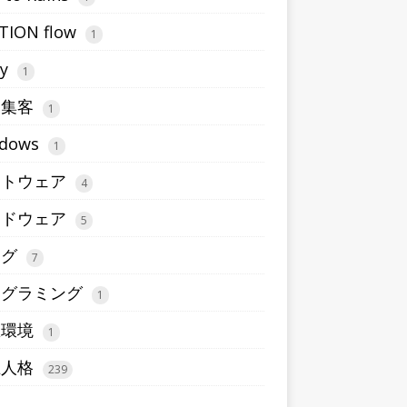
TION flow
1
ty
1
b集客
1
dows
1
フトウェア
4
ードウェア
5
ログ
7
ログラミング
1
想環境
1
五人格
239