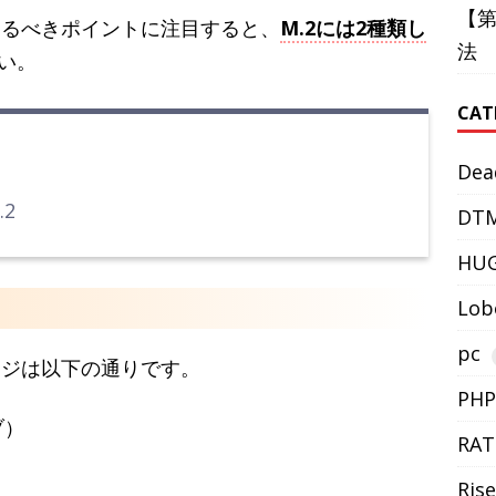
【
するべきポイントに注目すると、
M.2には2種類し
法
い。
CAT
Dea
.2
DT
HU
Lob
pc
ージは以下の通りです。
PHP
ブ）
RAT
Rise