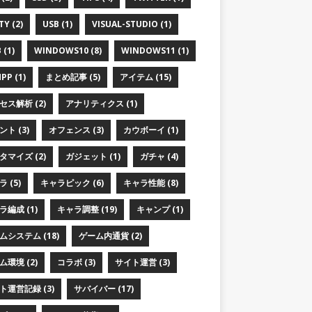
TY (2)
USB (1)
VISUAL-STUDIO (1)
 (1)
WINDOWS10 (8)
WINDOWS11 (1)
PP (1)
まとめ記事 (5)
アイテム (15)
セス解析 (2)
アナリティクス (1)
ト (3)
オフェンス (3)
カウボーイ (1)
タマイズ (2)
ガジェット (1)
ガチャ (4)
 (5)
キャラピック (6)
キャラ性能 (8)
ラ編成 (1)
キャラ調整 (19)
キャンプ (1)
ムシステム (18)
ゲーム内通貨 (2)
ム環境 (2)
コラボ (3)
サイト運営 (3)
ト運営記録 (3)
サバイバー (17)