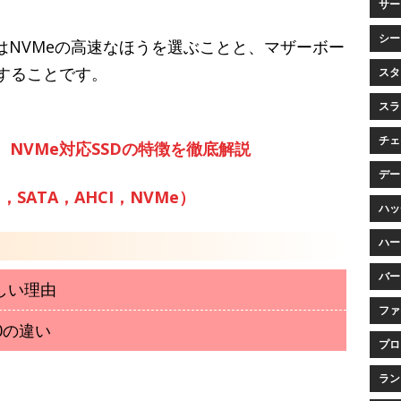
サービ
シー
はNVMeの高速なほうを選ぶことと、マザーボー
認することです。
スタ
スラ
チェイ
い、NVMe対応SSDの特徴を徹底解説
データ
，SATA，AHCI，NVMe）
ハッチ
ハー
バー
しい理由
ファ
00の違い
プロ
ランク