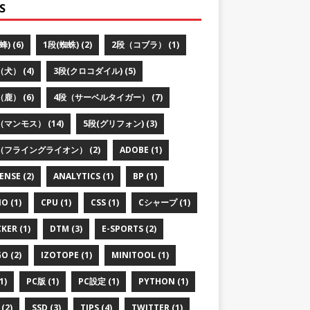
S
蜂) (6)
1段(蜘蛛) (2)
2段（コブラ） (1)
犬） (4)
3段(クロコダイル) (5)
鹿） (6)
4段（サーベルタイガー） (7)
（マンモス） (14)
5段(グリフォン) (3)
（フライングライオン） (2)
ADOBE (1)
ENSE (2)
ANALYTICS (1)
BP (1)
O (1)
CPU (1)
CSS (1)
Cシャープ (1)
KER (1)
DTM (3)
E-SPORTS (2)
O (2)
IZOTOPE (1)
MINITOOL (1)
1)
PC版 (1)
PC設定 (1)
PYTHON (1)
(2)
SSD (3)
TIPS (4)
TWITTER (1)