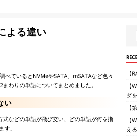
格による違い
REC
【R
て調べているとNVMeやSATA、mSATAなど色々
.2まわりの単語についてまとめました。
【W
ダ
ない
【第
続方式などの単語が飛び交い、どの単語が何を指
【W
ます。
え