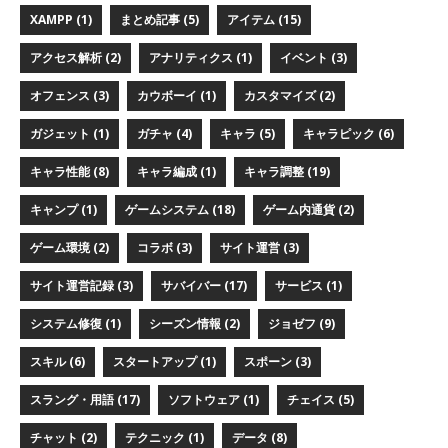
XAMPP (1)
まとめ記事 (5)
アイテム (15)
アクセス解析 (2)
アナリティクス (1)
イベント (3)
オフェンス (3)
カウボーイ (1)
カスタマイズ (2)
ガジェット (1)
ガチャ (4)
キャラ (5)
キャラピック (6)
キャラ性能 (8)
キャラ編成 (1)
キャラ調整 (19)
キャンプ (1)
ゲームシステム (18)
ゲーム内通貨 (2)
ゲーム環境 (2)
コラボ (3)
サイト運営 (3)
サイト運営記録 (3)
サバイバー (17)
サービス (1)
システム修復 (1)
シーズン情報 (2)
ジョゼフ (9)
スキル (6)
スタートアップ (1)
スポーン (3)
スラング・用語 (17)
ソフトウェア (1)
チェイス (5)
チャット (2)
テクニック (1)
データ (8)