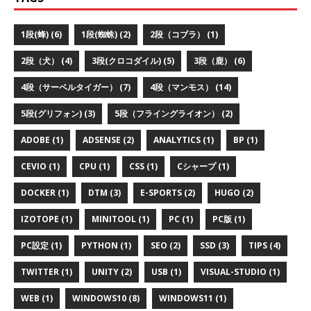
1段(蜂) (6)
1段(蜘蛛) (2)
2段（コブラ） (1)
2段（犬） (4)
3段(クロコダイル) (5)
3段（鹿） (6)
4段（サーベルタイガー） (7)
4段（マンモス） (14)
5段(グリフォン) (3)
5段（フライングライオン） (2)
ADOBE (1)
ADSENSE (2)
ANALYTICS (1)
BP (1)
CEVIO (1)
CPU (1)
CSS (1)
Cシャープ (1)
DOCKER (1)
DTM (3)
E-SPORTS (2)
HUGO (2)
IZOTOPE (1)
MINITOOL (1)
PC (1)
PC版 (1)
PC設定 (1)
PYTHON (1)
SEO (2)
SSD (3)
TIPS (4)
TWITTER (1)
UNITY (2)
USB (1)
VISUAL-STUDIO (1)
WEB (1)
WINDOWS10 (8)
WINDOWS11 (1)