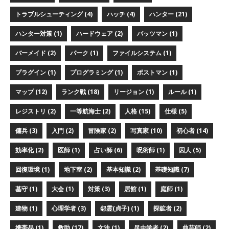
トラブルシューティング (4)
ハッチ (4)
ハンター (21)
ハンター対策 (1)
ハードウェア (2)
バッツマン (1)
バーメイド (2)
パーク (1)
ファイルシステム (1)
プラグイン (1)
プログラミング (1)
ポストマン (1)
マップ (12)
ランク戦 (18)
リージョン (1)
ルール (1)
レジストリ (2)
一等航海士 (2)
人格 (15)
仕様 (5)
傭兵 (3)
入門 (2)
冒険家 (2)
写真家 (10)
初心者 (14)
効率化 (2)
医師 (1)
占い師 (6)
呪術師 (1)
囚人 (5)
回復環境 (1)
地下室 (2)
基本知識 (2)
基礎知識 (7)
墓守 (1)
大会 (1)
対策 (3)
居館 (1)
庭師 (1)
建物 (1)
心理学者 (3)
怨霊(貞子) (1)
探鉱者 (2)
携帯品 (1)
救助 (17)
文法 (1)
昆虫学者 (2)
曲芸師 (2)