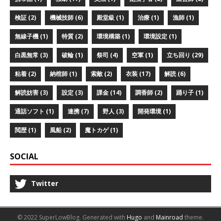
検証 (2)
機械技師 (6)
殿堂級 (1)
治療 (1)
漁師 (1)
無線子機 (1)
特質 (2)
環境構築 (1)
環境設定 (1)
白黒無常 (3)
破輪 (1)
祭司 (4)
空軍 (1)
立ち回り (29)
粘着 (2)
納棺師 (1)
索敵 (2)
衣装 (17)
解読 (6)
解読妨害 (3)
設定 (3)
課金 (14)
調香師 (2)
踊り子 (1)
通話ソフト (1)
連携 (7)
野人 (3)
開発環境 (1)
閲歴 (1)
風船 (2)
魔トカゲ (1)
SOCIAL
Twitter
© 2022 SuperLowBlog.
Generated with
Hugo
and
Mainroad
theme.