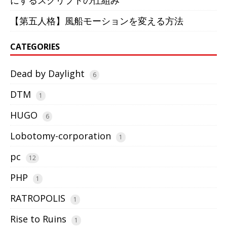
【第五人格】風船モーションを変える方法
CATEGORIES
Dead by Daylight
6
DTM
1
HUGO
6
Lobotomy-corporation
1
pc
12
PHP
1
RATROPOLIS
1
Rise to Ruins
1