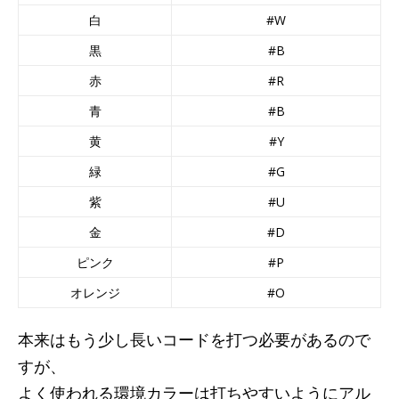
白
#W
黒
#B
赤
#R
青
#B
黄
#Y
緑
#G
紫
#U
金
#D
ピンク
#P
オレンジ
#O
本来はもう少し長いコードを打つ必要があるので
すが、
よく使われる環境カラーは打ちやすいようにアル