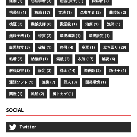
建物 (1)
心理学者 (3)
怨霊(貞子) (1)
探鉱者 (2)
携帯品 (1)
救助 (17)
文法 (1)
昆虫学者 (2)
曲芸師 (2)
検証 (2)
機械技師 (6)
殿堂級 (1)
治療 (1)
漁師 (1)
無線子機 (1)
特質 (2)
環境構築 (1)
環境設定 (1)
白黒無常 (3)
破輪 (1)
祭司 (4)
空軍 (1)
立ち回り (29)
粘着 (2)
納棺師 (1)
索敵 (2)
衣装 (17)
解読 (6)
解読妨害 (3)
設定 (3)
課金 (14)
調香師 (2)
踊り子 (1)
通話ソフト (1)
連携 (7)
野人 (3)
開発環境 (1)
閲歴 (1)
風船 (2)
魔トカゲ (1)
SOCIAL
Twitter