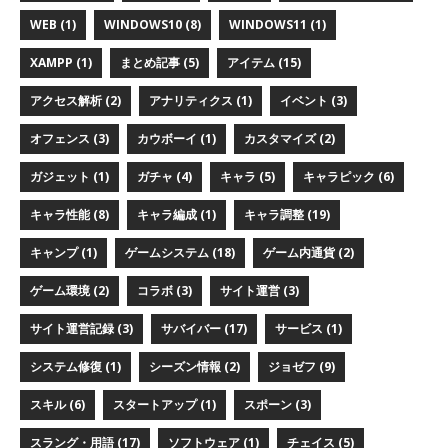
WEB (1)
WINDOWS10 (8)
WINDOWS11 (1)
XAMPP (1)
まとめ記事 (5)
アイテム (15)
アクセス解析 (2)
アナリティクス (1)
イベント (3)
オフェンス (3)
カウボーイ (1)
カスタマイズ (2)
ガジェット (1)
ガチャ (4)
キャラ (5)
キャラピック (6)
キャラ性能 (8)
キャラ編成 (1)
キャラ調整 (19)
キャンプ (1)
ゲームシステム (18)
ゲーム内通貨 (2)
ゲーム環境 (2)
コラボ (3)
サイト運営 (3)
サイト運営記録 (3)
サバイバー (17)
サービス (1)
システム修復 (1)
シーズン情報 (2)
ジョゼフ (9)
スキル (6)
スタートアップ (1)
スポーン (3)
スラング・用語 (17)
ソフトウェア (1)
チェイス (5)