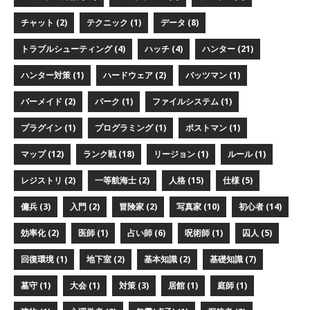
チャット (2)
テクニック (1)
データ (8)
トラブルシューティング (4)
ハッチ (4)
ハンター (21)
ハンター対策 (1)
ハードウェア (2)
バッツマン (1)
バーメイド (2)
パーク (1)
ファイルシステム (1)
プラグイン (1)
プログラミング (1)
ポストマン (1)
マップ (12)
ランク戦 (18)
リージョン (1)
ルール (1)
レジストリ (2)
一等航海士 (2)
人格 (15)
仕様 (5)
傭兵 (3)
入門 (2)
冒険家 (2)
写真家 (10)
初心者 (14)
効率化 (2)
医師 (1)
占い師 (6)
呪術師 (1)
囚人 (5)
回復環境 (1)
地下室 (2)
基本知識 (2)
基礎知識 (7)
墓守 (1)
大会 (1)
対策 (3)
居館 (1)
庭師 (1)