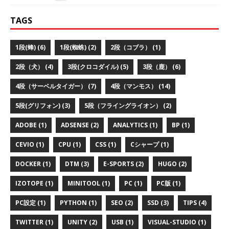
TAGS
1段(蜂) (6)
1段(蜘蛛) (2)
2段（コブラ） (1)
2段（犬） (4)
3段(クロコダイル) (5)
3段（鹿） (6)
4段（サーベルタイガー） (7)
4段（マンモス） (14)
5段(グリフォン) (3)
5段（フライングライオン） (2)
ADOBE (1)
ADSENSE (2)
ANALYTICS (1)
BP (1)
CEVIO (1)
CPU (1)
CSS (1)
Cシャープ (1)
DOCKER (1)
DTM (3)
E-SPORTS (2)
HUGO (2)
IZOTOPE (1)
MINITOOL (1)
PC (1)
PC版 (1)
PC設定 (1)
PYTHON (1)
SEO (2)
SSD (3)
TIPS (4)
TWITTER (1)
UNITY (2)
USB (1)
VISUAL-STUDIO (1)