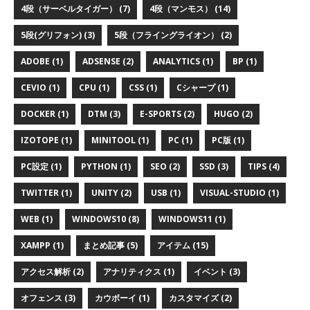
4段（サーベルタイガー） (7)
4段（マンモス） (14)
5段(グリフォン) (3)
5段（フライングライオン） (2)
ADOBE (1)
ADSENSE (2)
ANALYTICS (1)
BP (1)
CEVIO (1)
CPU (1)
CSS (1)
Cシャープ (1)
DOCKER (1)
DTM (3)
E-SPORTS (2)
HUGO (2)
IZOTOPE (1)
MINITOOL (1)
PC (1)
PC版 (1)
PC設定 (1)
PYTHON (1)
SEO (2)
SSD (3)
TIPS (4)
TWITTER (1)
UNITY (2)
USB (1)
VISUAL-STUDIO (1)
WEB (1)
WINDOWS10 (8)
WINDOWS11 (1)
XAMPP (1)
まとめ記事 (5)
アイテム (15)
アクセス解析 (2)
アナリティクス (1)
イベント (3)
オフェンス (3)
カウボーイ (1)
カスタマイズ (2)