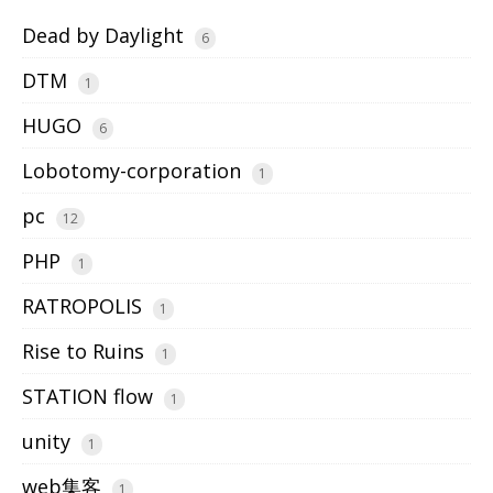
Dead by Daylight
6
DTM
1
HUGO
6
Lobotomy-corporation
1
pc
12
PHP
1
RATROPOLIS
1
Rise to Ruins
1
STATION flow
1
unity
1
web集客
1