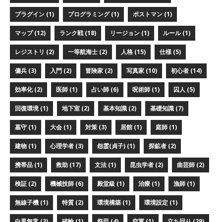
プラグイン (1)
プログラミング (1)
ポストマン (1)
マップ (12)
ランク戦 (18)
リージョン (1)
ルール (1)
レジストリ (2)
一等航海士 (2)
人格 (15)
仕様 (5)
傭兵 (3)
入門 (2)
冒険家 (2)
写真家 (10)
初心者 (14)
効率化 (2)
医師 (1)
占い師 (6)
呪術師 (1)
囚人 (5)
回復環境 (1)
地下室 (2)
基本知識 (2)
基礎知識 (7)
墓守 (1)
大会 (1)
対策 (3)
居館 (1)
庭師 (1)
建物 (1)
心理学者 (3)
怨霊(貞子) (1)
探鉱者 (2)
携帯品 (1)
救助 (17)
文法 (1)
昆虫学者 (2)
曲芸師 (2)
検証 (2)
機械技師 (6)
殿堂級 (1)
治療 (1)
漁師 (1)
無線子機 (1)
特質 (2)
環境構築 (1)
環境設定 (1)
白黒無常 (3)
破輪 (1)
祭司 (4)
空軍 (1)
立ち回り (29)