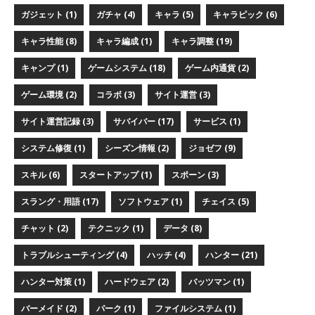
ガジェット (1)
ガチャ (4)
キャラ (5)
キャラピック (6)
キャラ性能 (8)
キャラ編成 (1)
キャラ調整 (19)
キャンプ (1)
ゲームシステム (18)
ゲーム内通貨 (2)
ゲーム環境 (2)
コラボ (3)
サイト運営 (3)
サイト運営記録 (3)
サバイバー (17)
サービス (1)
システム修復 (1)
シーズン情報 (2)
ジョゼフ (9)
スキル (6)
スタートアップ (1)
スポーン (3)
スラング・用語 (17)
ソフトウェア (1)
チェイス (5)
チャット (2)
テクニック (1)
データ (8)
トラブルシューティング (4)
ハッチ (4)
ハンター (21)
ハンター対策 (1)
ハードウェア (2)
バッツマン (1)
バーメイド (2)
パーク (1)
ファイルシステム (1)