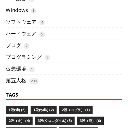
Windows
1
ソフトウェア
4
ハードウェア
5
ブログ
7
プログラミング
1
仮想環境
1
第五人格
239
TAGS
1段(蜂) (6)
1段(蜘蛛) (2)
2段（コブラ） (1)
2段（犬） (4)
3段(クロコダイル) (5)
3段（鹿） (6)