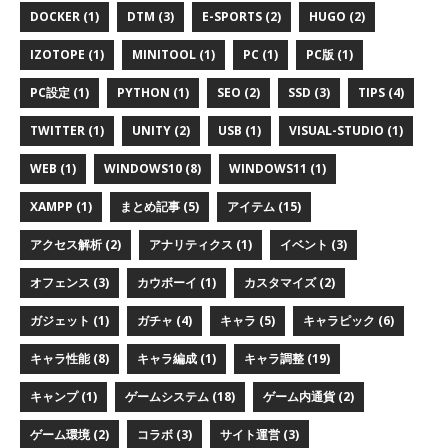
DOCKER (1)
DTM (3)
E-SPORTS (2)
HUGO (2)
IZOTOPE (1)
MINITOOL (1)
PC (1)
PC版 (1)
PC設定 (1)
PYTHON (1)
SEO (2)
SSD (3)
TIPS (4)
TWITTER (1)
UNITY (2)
USB (1)
VISUAL-STUDIO (1)
WEB (1)
WINDOWS10 (8)
WINDOWS11 (1)
XAMPP (1)
まとめ記事 (5)
アイテム (15)
アクセス解析 (2)
アナリティクス (1)
イベント (3)
オフェンス (3)
カウボーイ (1)
カスタマイズ (2)
ガジェット (1)
ガチャ (4)
キャラ (5)
キャラピック (6)
キャラ性能 (8)
キャラ編成 (1)
キャラ調整 (19)
キャンプ (1)
ゲームシステム (18)
ゲーム内通貨 (2)
ゲーム環境 (2)
コラボ (3)
サイト運営 (3)