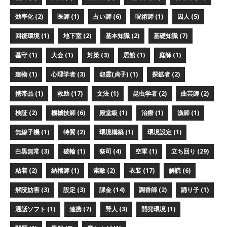
効率化 (2)
医師 (1)
占い師 (6)
呪術師 (1)
囚人 (5)
回復環境 (1)
地下室 (2)
基本知識 (2)
基礎知識 (7)
墓守 (1)
大会 (1)
対策 (3)
居館 (1)
庭師 (1)
建物 (1)
心理学者 (3)
怨霊(貞子) (1)
探鉱者 (2)
携帯品 (1)
救助 (17)
文法 (1)
昆虫学者 (2)
曲芸師 (2)
検証 (2)
機械技師 (6)
殿堂級 (1)
治療 (1)
漁師 (1)
無線子機 (1)
特質 (2)
環境構築 (1)
環境設定 (1)
白黒無常 (3)
破輪 (1)
祭司 (4)
空軍 (1)
立ち回り (29)
粘着 (2)
納棺師 (1)
索敵 (2)
衣装 (17)
解読 (6)
解読妨害 (3)
設定 (3)
課金 (14)
調香師 (2)
踊り子 (1)
通話ソフト (1)
連携 (7)
野人 (3)
開発環境 (1)