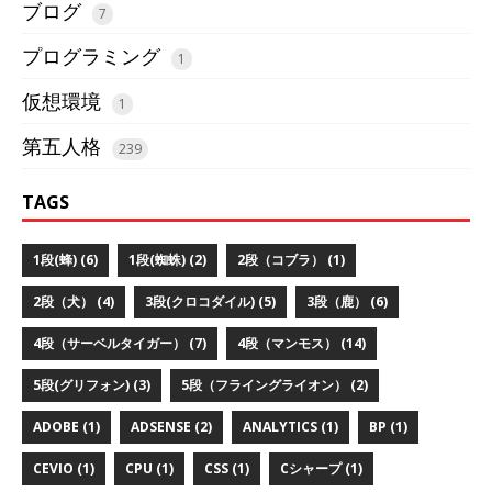
ブログ
7
プログラミング
1
仮想環境
1
第五人格
239
TAGS
1段(蜂) (6)
1段(蜘蛛) (2)
2段（コブラ） (1)
2段（犬） (4)
3段(クロコダイル) (5)
3段（鹿） (6)
4段（サーベルタイガー） (7)
4段（マンモス） (14)
5段(グリフォン) (3)
5段（フライングライオン） (2)
ADOBE (1)
ADSENSE (2)
ANALYTICS (1)
BP (1)
CEVIO (1)
CPU (1)
CSS (1)
Cシャープ (1)