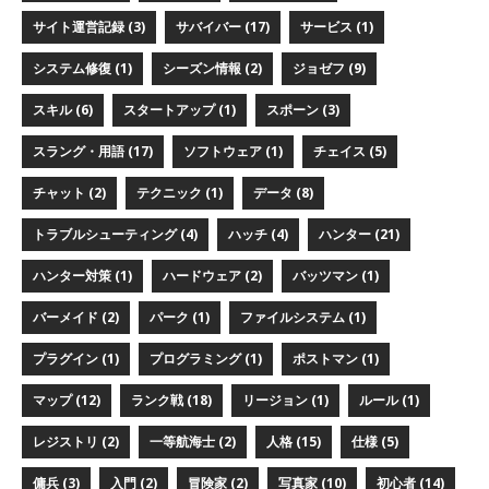
サイト運営記録 (3)
サバイバー (17)
サービス (1)
システム修復 (1)
シーズン情報 (2)
ジョゼフ (9)
スキル (6)
スタートアップ (1)
スポーン (3)
スラング・用語 (17)
ソフトウェア (1)
チェイス (5)
チャット (2)
テクニック (1)
データ (8)
トラブルシューティング (4)
ハッチ (4)
ハンター (21)
ハンター対策 (1)
ハードウェア (2)
バッツマン (1)
バーメイド (2)
パーク (1)
ファイルシステム (1)
プラグイン (1)
プログラミング (1)
ポストマン (1)
マップ (12)
ランク戦 (18)
リージョン (1)
ルール (1)
レジストリ (2)
一等航海士 (2)
人格 (15)
仕様 (5)
傭兵 (3)
入門 (2)
冒険家 (2)
写真家 (10)
初心者 (14)