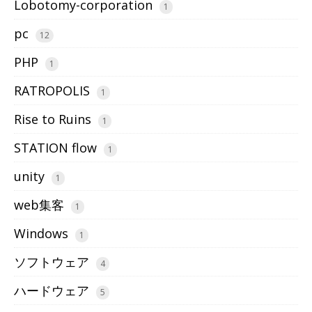
Lobotomy-corporation
1
pc
12
PHP
1
RATROPOLIS
1
Rise to Ruins
1
STATION flow
1
unity
1
web集客
1
Windows
1
ソフトウェア
4
ハードウェア
5