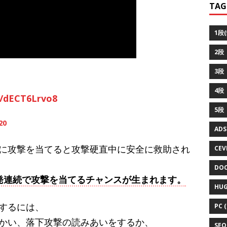
TAG
1段(
2段（
3段（
4段
m/dECT6Lrvo8
5段
20
ADS
に攻撃を当てると攻撃硬直中に安全に救助され
CEVI
DOC
発連続で攻撃を当てるチャンスが生まれます。
HUG
するには、
PC (
かい、落下攻撃の読みあいをするか、
SEO 