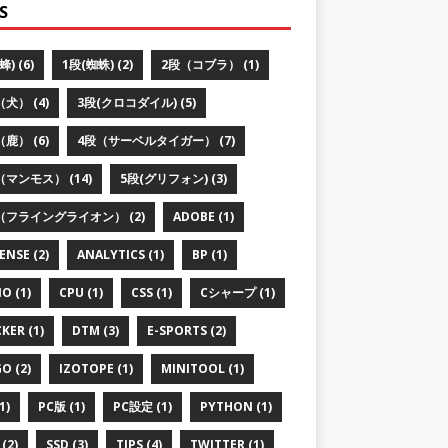
S
蜂) (6)
1段(蜘蛛) (2)
2段（コブラ） (1)
犬） (4)
3段(クロコダイル) (5)
鹿） (6)
4段（サーベルタイガー） (7)
（マンモス） (14)
5段(グリフォン) (3)
（フライングライオン） (2)
ADOBE (1)
ENSE (2)
ANALYTICS (1)
BP (1)
O (1)
CPU (1)
CSS (1)
Cシャープ (1)
KER (1)
DTM (3)
E-SPORTS (2)
O (2)
IZOTOPE (1)
MINITOOL (1)
1)
PC版 (1)
PC設定 (1)
PYTHON (1)
(2)
SSD (3)
TIPS (4)
TWITTER (1)