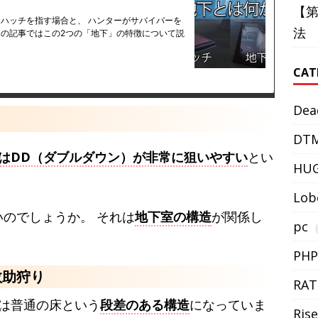
【
法
CAT
Dea
DT
はDD（ダブルダウン）が非常に狙いやすい
とい
HU
Lob
いのでしょうか。 それは
地下室の構造
が関係し
pc
PHP
救助狩り
RAT
は普通の床という
段差のある構造
になっていま
Rise