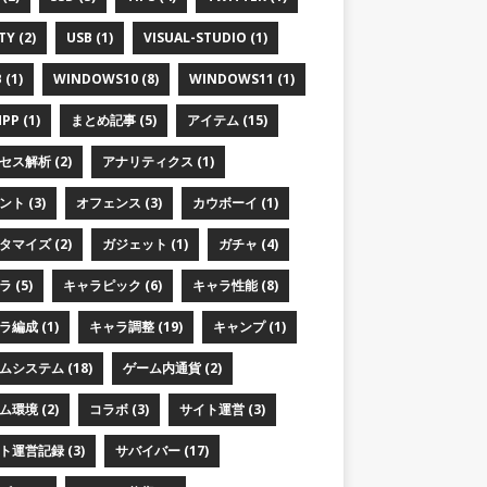
TY (2)
USB (1)
VISUAL-STUDIO (1)
 (1)
WINDOWS10 (8)
WINDOWS11 (1)
PP (1)
まとめ記事 (5)
アイテム (15)
セス解析 (2)
アナリティクス (1)
ト (3)
オフェンス (3)
カウボーイ (1)
タマイズ (2)
ガジェット (1)
ガチャ (4)
 (5)
キャラピック (6)
キャラ性能 (8)
ラ編成 (1)
キャラ調整 (19)
キャンプ (1)
ムシステム (18)
ゲーム内通貨 (2)
ム環境 (2)
コラボ (3)
サイト運営 (3)
ト運営記録 (3)
サバイバー (17)