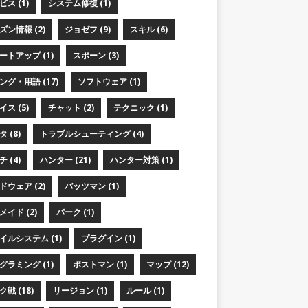
ス (1)
システム修復 (1)
ズン情報 (2)
ジョゼフ (9)
スキル (6)
ートアップ (1)
スポーン (3)
ング・用語 (17)
ソフトウェア (1)
ス (5)
チャット (2)
テクニック (1)
 (8)
トラブルシューティング (4)
 (4)
ハンター (21)
ハンター対策 (1)
ドウェア (2)
バッツマン (1)
メイド (2)
パーク (1)
イルシステム (1)
プラグイン (1)
グラミング (1)
ポストマン (1)
マップ (12)
戦 (18)
リージョン (1)
ルール (1)