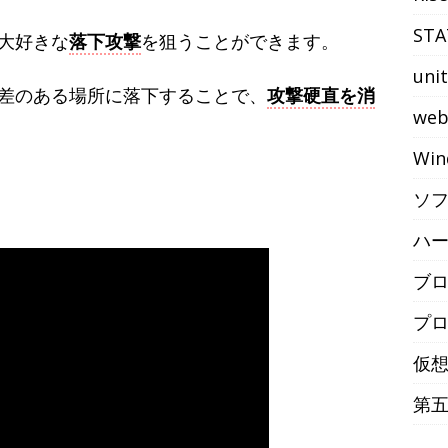
STA
大好きな
落下攻撃
を狙うことができます。
uni
差のある場所に落下することで、
攻撃硬直を消
we
Win
ソ
ハ
ブ
プ
仮
第