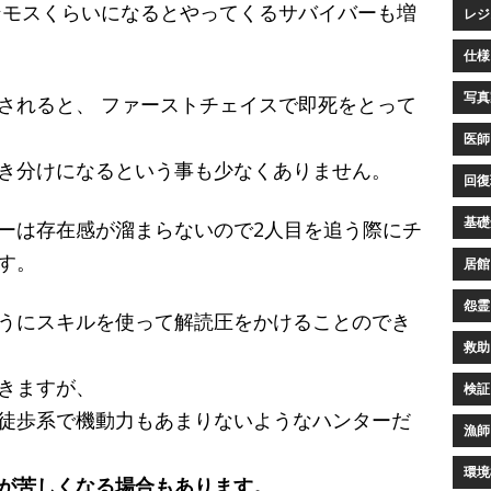
ンモスくらいになるとやってくるサバイバーも増
レジ
仕様 
写真家
されると、 ファーストチェイスで即死をとって
医師 
き分けになるという事も少なくありません。
回復環
基礎知
ーは存在感が溜まらないので2人目を追う際にチ
す。
居館 
怨霊(
うにスキルを使って解読圧をかけることのでき
救助 
きますが、
検証 
徒歩系で機動力もあまりないようなハンターだ
漁師 
環境構
が苦しくなる場合もあります。