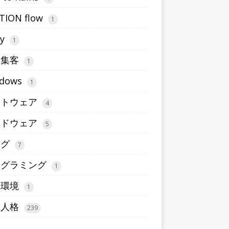
TION flow
1
ty
1
b集客
1
dows
1
フトウェア
4
ードウェア
5
ログ
7
ログラミング
1
想環境
1
五人格
239