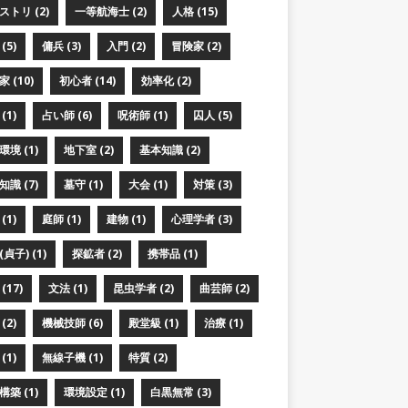
ストリ (2)
一等航海士 (2)
人格 (15)
(5)
傭兵 (3)
入門 (2)
冒険家 (2)
 (10)
初心者 (14)
効率化 (2)
(1)
占い師 (6)
呪術師 (1)
囚人 (5)
境 (1)
地下室 (2)
基本知識 (2)
識 (7)
墓守 (1)
大会 (1)
対策 (3)
(1)
庭師 (1)
建物 (1)
心理学者 (3)
貞子) (1)
探鉱者 (2)
携帯品 (1)
(17)
文法 (1)
昆虫学者 (2)
曲芸師 (2)
(2)
機械技師 (6)
殿堂級 (1)
治療 (1)
(1)
無線子機 (1)
特質 (2)
築 (1)
環境設定 (1)
白黒無常 (3)