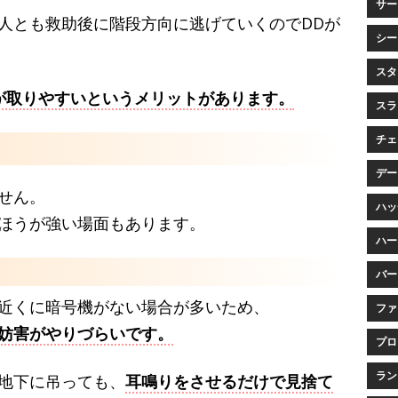
サービ
人とも救助後に階段方向に逃げていくのでDDが
シー
スタ
が取りやすいというメリットがあります。
スラ
チェイ
データ
せん。
ハッチ
ほうが強い場面もあります。
ハー
バー
近くに暗号機がない場合が多いため、
ファ
妨害がやりづらいです。
プロ
ランク
地下に吊っても、
耳鳴りをさせるだけで見捨て