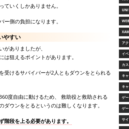
っていくしかありません。
UNI
バー側の負担になります。
WEB
XAM
いやすい
アク
いがありましたが、
イベン
には狙えるポイントがあります。
カス
を受けるサバイバーが2人ともダウンをとられる
キャラ
キャ
60度自由に動けるため、 救助役と救助される
ゲー
のダウンをとるというのは難しくなります。
ゲー
サイ
ず階段を上る必要があります。