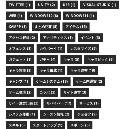
TWITTER (1)
UNITY (2)
USB (1)
VISUAL-STUDIO (1)
WEB (1)
WINDOWS10 (8)
WINDOWS11 (1)
XAMPP (1)
まとめ記事 (5)
アイテム (15)
アクセス解析 (2)
アナリティクス (1)
イベント (3)
オフェンス (3)
カウボーイ (1)
カスタマイズ (2)
ガジェット (1)
ガチャ (4)
キャラ (5)
キャラピック (6)
キャラ性能 (8)
キャラ編成 (1)
キャラ調整 (19)
キャンプ (1)
ゲームシステム (18)
ゲーム内通貨 (2)
ゲーム環境 (2)
コラボ (3)
サイト運営 (3)
サイト運営記録 (3)
サバイバー (17)
サービス (1)
システム修復 (1)
シーズン情報 (2)
ジョゼフ (9)
スキル (6)
スタートアップ (1)
スポーン (3)