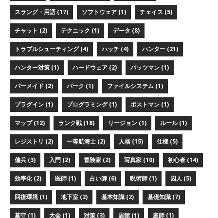
スラング・用語 (17)
ソフトウェア (1)
チェイス (5)
チャット (2)
テクニック (1)
データ (8)
トラブルシューティング (4)
ハッチ (4)
ハンター (21)
ハンター対策 (1)
ハードウェア (2)
バッツマン (1)
バーメイド (2)
パーク (1)
ファイルシステム (1)
プラグイン (1)
プログラミング (1)
ポストマン (1)
マップ (12)
ランク戦 (18)
リージョン (1)
ルール (1)
レジストリ (2)
一等航海士 (2)
人格 (15)
仕様 (5)
傭兵 (3)
入門 (2)
冒険家 (2)
写真家 (10)
初心者 (14)
効率化 (2)
医師 (1)
占い師 (6)
呪術師 (1)
囚人 (5)
回復環境 (1)
地下室 (2)
基本知識 (2)
基礎知識 (7)
墓守 (1)
大会 (1)
対策 (3)
居館 (1)
庭師 (1)