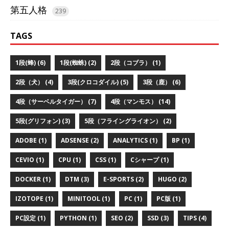
第五人格
239
TAGS
1段(蜂) (6)
1段(蜘蛛) (2)
2段（コブラ） (1)
2段（犬） (4)
3段(クロコダイル) (5)
3段（鹿） (6)
4段（サーベルタイガー） (7)
4段（マンモス） (14)
5段(グリフォン) (3)
5段（フライングライオン） (2)
ADOBE (1)
ADSENSE (2)
ANALYTICS (1)
BP (1)
CEVIO (1)
CPU (1)
CSS (1)
Cシャープ (1)
DOCKER (1)
DTM (3)
E-SPORTS (2)
HUGO (2)
IZOTOPE (1)
MINITOOL (1)
PC (1)
PC版 (1)
PC設定 (1)
PYTHON (1)
SEO (2)
SSD (3)
TIPS (4)