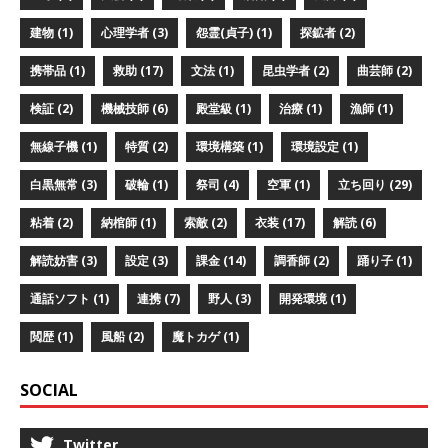
建物 (1)
心理学者 (3)
怨霊(貞子) (1)
探鉱者 (2)
携帯品 (1)
救助 (17)
文法 (1)
昆虫学者 (2)
曲芸師 (2)
検証 (2)
機械技師 (6)
殿堂級 (1)
治療 (1)
漁師 (1)
無線子機 (1)
特質 (2)
環境構築 (1)
環境設定 (1)
白黒無常 (3)
破輪 (1)
祭司 (4)
空軍 (1)
立ち回り (29)
粘着 (2)
納棺師 (1)
索敵 (2)
衣装 (17)
解読 (6)
解読妨害 (3)
設定 (3)
課金 (14)
調香師 (2)
踊り子 (1)
通話ソフト (1)
連携 (7)
野人 (3)
開発環境 (1)
閲歴 (1)
風船 (2)
魔トカゲ (1)
SOCIAL
Twitter