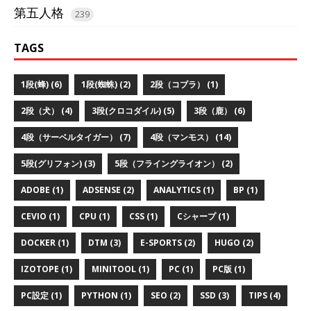
第五人格
239
TAGS
1段(蜂) (6)
1段(蜘蛛) (2)
2段（コブラ） (1)
2段（犬） (4)
3段(クロコダイル) (5)
3段（鹿） (6)
4段（サーベルタイガー） (7)
4段（マンモス） (14)
5段(グリフォン) (3)
5段（フライングライオン） (2)
ADOBE (1)
ADSENSE (2)
ANALYTICS (1)
BP (1)
CEVIO (1)
CPU (1)
CSS (1)
Cシャープ (1)
DOCKER (1)
DTM (3)
E-SPORTS (2)
HUGO (2)
IZOTOPE (1)
MINITOOL (1)
PC (1)
PC版 (1)
PC設定 (1)
PYTHON (1)
SEO (2)
SSD (3)
TIPS (4)