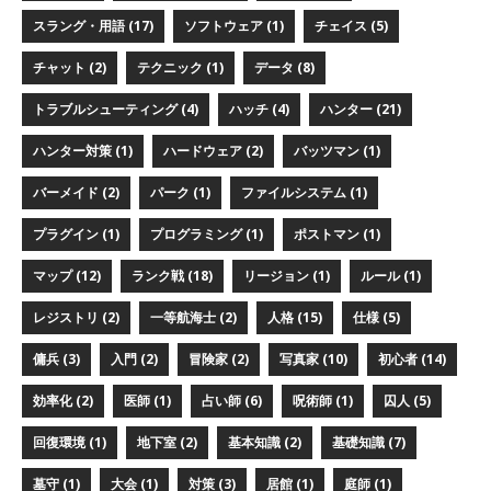
スラング・用語 (17)
ソフトウェア (1)
チェイス (5)
チャット (2)
テクニック (1)
データ (8)
トラブルシューティング (4)
ハッチ (4)
ハンター (21)
ハンター対策 (1)
ハードウェア (2)
バッツマン (1)
バーメイド (2)
パーク (1)
ファイルシステム (1)
プラグイン (1)
プログラミング (1)
ポストマン (1)
マップ (12)
ランク戦 (18)
リージョン (1)
ルール (1)
レジストリ (2)
一等航海士 (2)
人格 (15)
仕様 (5)
傭兵 (3)
入門 (2)
冒険家 (2)
写真家 (10)
初心者 (14)
効率化 (2)
医師 (1)
占い師 (6)
呪術師 (1)
囚人 (5)
回復環境 (1)
地下室 (2)
基本知識 (2)
基礎知識 (7)
墓守 (1)
大会 (1)
対策 (3)
居館 (1)
庭師 (1)