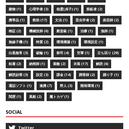
建物 (1)
心理学者 (3)
怨霊(貞子) (1)
探鉱者 (2)
携帯品 (1)
救助 (17)
文法 (1)
昆虫学者 (2)
曲芸師 (2)
検証 (2)
機械技師 (6)
殿堂級 (1)
治療 (1)
漁師 (1)
無線子機 (1)
特質 (2)
環境構築 (1)
環境設定 (1)
白黒無常 (3)
破輪 (1)
祭司 (4)
空軍 (1)
立ち回り (29)
粘着 (2)
納棺師 (1)
索敵 (2)
衣装 (17)
解読 (6)
解読妨害 (3)
設定 (3)
課金 (14)
調香師 (2)
踊り子 (1)
通話ソフト (1)
連携 (7)
野人 (3)
開発環境 (1)
閲歴 (1)
風船 (2)
魔トカゲ (1)
SOCIAL
Twitter