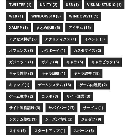
TWITTER (1)
UNITY (2)
USB (1)
VISUAL-STUDIO (1)
WEB (1)
WINDOWS10 (8)
WINDOWS11 (1)
XAMPP (1)
まとめ記事 (5)
アイテム (15)
アクセス解析 (2)
アナリティクス (1)
イベント (3)
オフェンス (3)
カウボーイ (1)
カスタマイズ (2)
ガジェット (1)
ガチャ (4)
キャラ (5)
キャラピック (6)
キャラ性能 (8)
キャラ編成 (1)
キャラ調整 (19)
キャンプ (1)
ゲームシステム (18)
ゲーム内通貨 (2)
ゲーム環境 (2)
コラボ (3)
サイト運営 (3)
サイト運営記録 (3)
サバイバー (17)
サービス (1)
システム修復 (1)
シーズン情報 (2)
ジョゼフ (9)
スキル (6)
スタートアップ (1)
スポーン (3)